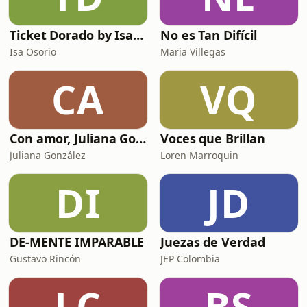
Ticket Dorado by Isa Osorio
No es Tan Difícil
Isa Osorio
Maria Villegas
CA
VQ
Con amor, Juliana González
Voces que Brillan
Juliana González
Loren Marroquin
DI
JD
DE-MENTE IMPARABLE
Juezas de Verdad
Gustavo Rincón
JEP Colombia
LC
BS