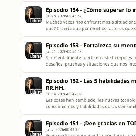
membresía Líderes desde el ser, la comuni
Episodio 154 - ¿Cómo superar lo i
liderazgo humano y desarrollará las habilid
jul. 28, 2026
00:43:57
Muchas veces nos enfrentamos a situaciones
qué? Creería que por muchos factores que s
abordaremos. Me encantaría leerlo, saludos
Episodio 153 - Fortalezca su ment
jul. 21, 2026
00:54:48
Ser mentalmente fuerte en este tiempo es u
desafios, pruebas y situaciones que nos int
eso nos ocurra. En este episodio hablaremos
vez las herramientas para lograrlo. Saludos,
Episodio 152 - Las 5 habilidades
RR.HH.
jul. 14, 2026
00:47:32
Las cosas han cambiado, las nuevas tecnologí
conocimientos y habilidades duras son simil
organizaciones? ¿Sobretodo los departamen
líderes entrevistamos a un experto en recu
Episodio 151 - ¡Den gracias en TO
investigación de mercad
jul. 7, 2026
00:44:32
Yo no podía comprender la importancia de e