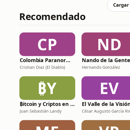
curso transf
Cargar
Recomendado
CP
ND
Colombia Paranormal
Cristian Diaz (El Diablo)
Hernando González
₿Y
EV
₿itcoin y Criptos en español
El Valle de la Visió
Juan Sebastián Landy