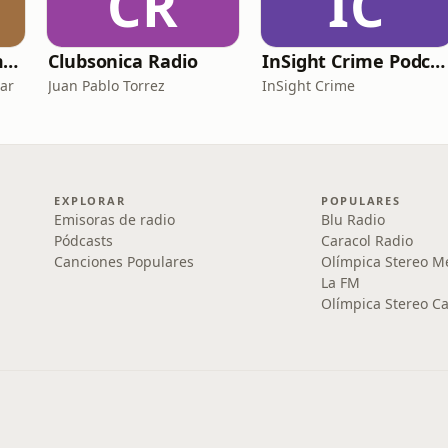
CR
IC
Voces para la memoria
Clubsonica Radio
InSight Crime Podcast
dar
Juan Pablo Torrez
InSight Crime
EXPLORAR
POPULARES
Emisoras de radio
Blu Radio
Pódcasts
Caracol Radio
Canciones Populares
Olímpica Stereo M
La FM
Olímpica Stereo Ca