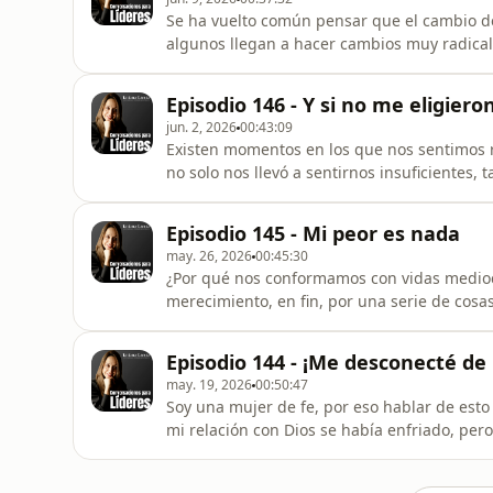
Se ha vuelto común pensar que el cambio de
algunos llegan a hacer cambios muy radical
individuo, espero disfrute de este episodio
importar el cargo o posición. Saludos, Tatia
Episodio 146 - Y si no me eligiero
jun. 2, 2026
00:43:09
Existen momentos en los que nos sentimos 
no solo nos llevó a sentirnos insuficientes,
en este episodio hablaré un poco sobre est
nos espera algo mejor, de eso se trata la vid
Episodio 145 - Mi peor es nada
disfrute. Sal
may. 26, 2026
00:45:30
¿Por qué nos conformamos con vidas mediocr
merecimiento, en fin, por una serie de cosa
queremos, con este episodio le cuento algu
a creer y crear diferente. Espero disfrute e
Episodio 144 - ¡Me desconecté de 
vienen dí
may. 19, 2026
00:50:47
Soy una mujer de fe, por eso hablar de esto
mi relación con Dios se había enfriado, pero
circustancias siempre nos responde, aquí le 
puede pasar, pero siempre hay que volver a 