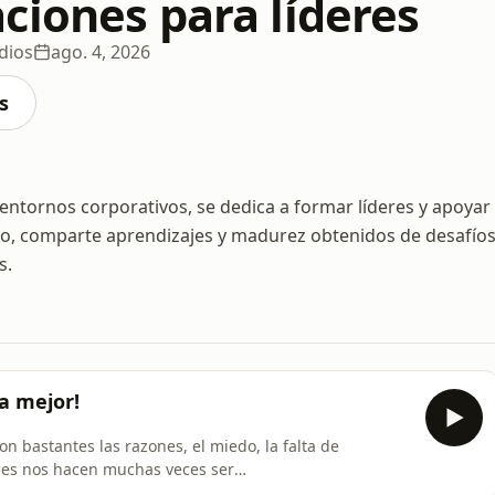
ciones para líderes
dios
ago. 4, 2026
s
 entornos corporativos, se dedica a formar líderes y apoyar
zgo, comparte aprendizajes y madurez obtenidos de desafío
s.
va mejor!
n bastantes las razones, el miedo, la falta de
zones nos hacen muchas veces ser
sodio y recuerde soltar. Ya abrimos las puertas de la