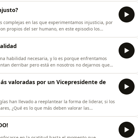
dad donde transformará tu mentalidad, dominarás el
njusto?
 complejas en las que experimentamos injusticia, por
on propios del ser humano, en este episodio los
.Tatiana García
alidad
na habilidad necesaria, y lo es porque enfrentamos
entan derribar pero está en nosotros no dejarnos que
 de la importancia de tener una mente fuerte y a su
 nos vemos el 25 de julio, 10 am.Tatiana García
 más valoradas por un Vicepresidente de
as han llevado a reeplantear la forma de liderar, si los
ares, ¿Qué es lo que más deben valorar las
tos de recursos humanos?, hoy en conversaciones para
rsos humanos, vicepresidente de una compañía líder en
DO!
nfocarse en la gratitud hasta el momento que