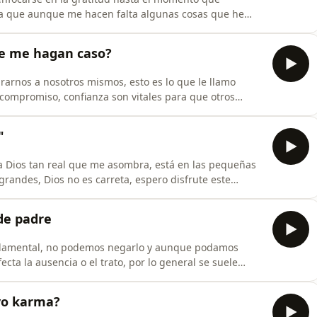
a que aunque me hacen falta algunas cosas que he
go. Así que espero que este episodio (el primero de
ludos. Tatiana G
ue me hagan caso?
rarnos a nosotros mismos, esto es lo que le llamo
, compromiso, confianza son vitales para que otros
as para que los demás lo sigan, leo sus
"
a Dios tan real que me asombra, está en las pequeñas
 grandes, Dios no es carreta, espero disfrute este
 de padre
undamental, no podemos negarlo y aunque podamos
cta la ausencia o el trato, por lo general se suele
 de todo corazón que escuche este episodio, analice y
amada para el próximo 20 de junio tuvimos que
evo karma?