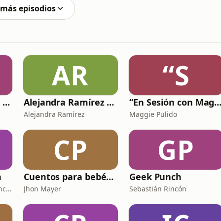
 más episodios
AR
“S
Nando de la Gente Podcast
Alejandra Ramírez Podcast
“En Sesión con Magg
Alejandra Ramírez
Maggie Pulido
CP
GP
n
Cuentos para bebés y Niños
Geek Punch
César Augusto García Rincón
Jhon Mayer
Sebastián Rincón