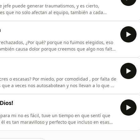
 jefe puede generar traumatismos, y es cierto,
es que no solo afectan al equipo, también a cada
 y aprenda a manejar ese proceso de llegar nuevo, sin
na García
n
rechazados, ¿Por qué? porque no fuimos elegidos, eso
 también causa dolor porque creemos que algo nos falta,
a postura, quizá no era, no correspondía o simplemente
a, aprender, desaprender, ganar, en fin, espero lo
es o escasas? Por miedo, por comodidad , por falta de
s que a veces nos autosabotean y nos llevan a lo que no
nas experiencias de mi propia vida que me han llevado
ste episodio y de paso se suscriba a nuestra comunidad,
Dios!
 para mi no es fácil, tuve un tiempo en que sentí que
 él es tan maravilloso y perfecto que incluso en esas
cuento, Si se siente identificado, entienda algo, nos
él, nos recibe con sus brazos abiertos, saludos. Mi