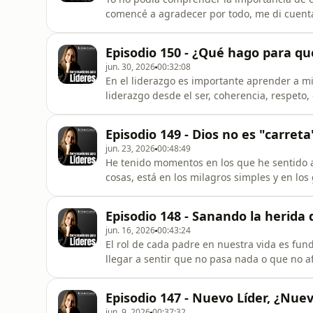
comencé a agradecer por todo, me di cuent
soñado, son innumerables las cosas que ten
este mes) le ayuda a ser más agradecido, sa
Episodio 150 - ¿Qué hago para q
jun. 30, 2026
00:32:08
En el liderazgo es importante aprender a mi
liderazgo desde el ser, coherencia, respeto
quieran seguirnos. Aquí algunas herramient
comentarios.Tatiana G
Episodio 149 - Dios no es "carreta
jun. 23, 2026
00:48:49
He tenido momentos en los que he sentido 
cosas, está en los milagros simples y en los
episodio. Saludos, Tatiana García
Episodio 148 - Sanando la herida
jun. 16, 2026
00:43:24
El rol de cada padre en nuestra vida es f
llegar a sentir que no pasa nada o que no afe
manifestar en alguna área o contexto, deseo
tome acción. La charla que teníamos progr
Episodio 147 - Nuevo Líder, ¿Nu
moverla, estaremos informando
jun. 9, 2026
00:37:32