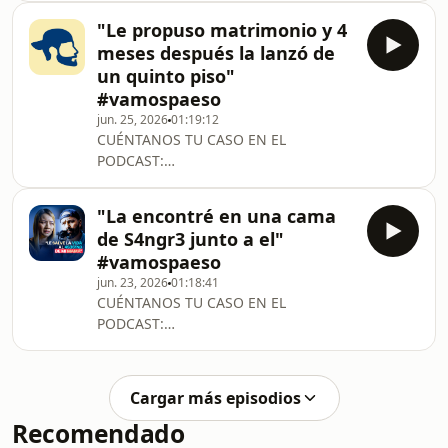
JUANJOhttps://www.instagram.com/castrojuanjoseht
SUSCRÍBETE AQUÍ Y NO TE PIERDAS
A
"Le propuso matrimonio y 4
NINGÚN
meses después la lanzó de
CAPÍTULOhttps://www.youtube.com/@vamospaeso
un quinto piso"
SÍGUENOShttps://www.instagram.com/vamospaeso/
#vamospaeso
hl=eshttps://www.tiktok.com/@vamospaesohttps:/
jun. 25, 2026
01:19:12
mibextid=LQQJ4dSIGUE A
CUÉNTANOS TU CASO EN EL
JUANJOhttps://www.instagram.com/castrojuanjoseht
PODCAST:
A
https://forms.gle/6ccNMx4wb8VyJk1t9
SUSCRÍBETE AQUÍ Y NO TE PIERDAS
"La encontré en una cama
NINGÚN
de S4ngr3 junto a el"
CAPÍTULOhttps://www.youtube.com/@vamospaeso
#vamospaeso
SÍGUENOShttps://www.instagram.com/vamospaeso/
jun. 23, 2026
01:18:41
hl=eshttps://www.tiktok.com/@vamospaesohttps:/
CUÉNTANOS TU CASO EN EL
mibextid=LQQJ4dSIGUE A
PODCAST:
JUANJOhttps://www.instagram.com/castrojuanjoseht
https://forms.gle/6ccNMx4wb8VyJk1t9
A
Cargar más episodios
Recomendado