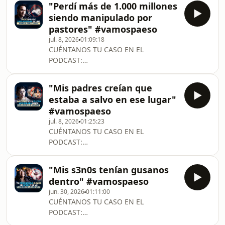
"Perdí más de 1.000 millones
NINGÚN
siendo manipulado por
CAPÍTULOhttps://www.youtube.com/@vamospaeso
pastores" #vamospaeso
SÍGUENOShttps://www.instagram.com/vamospaeso/
jul. 8, 2026
01:09:18
hl=eshttps://www.tiktok.com/@vamospaesohttps:/
CUÉNTANOS TU CASO EN EL
mibextid=LQQJ4dSIGUE A
PODCAST:
JUANJOhttps://www.instagram.com/castrojuanjoseht
https://forms.gle/6ccNMx4wb8VyJk1t9
A
SUSCRÍBETE AQUÍ Y NO TE PIERDAS
"Mis padres creían que
NINGÚN
estaba a salvo en ese lugar"
CAPÍTULOhttps://www.youtube.com/@vamospaeso
#vamospaeso
SÍGUENOShttps://www.instagram.com/vamospaeso/
jul. 8, 2026
01:25:23
hl=eshttps://www.tiktok.com/@vamospaesohttps:/
CUÉNTANOS TU CASO EN EL
mibextid=LQQJ4dSIGUE A
PODCAST:
JUANJOhttps://www.instagram.com/castrojuanjoseht
https://forms.gle/6ccNMx4wb8VyJk1t9
A
SUSCRÍBETE AQUÍ Y NO TE PIERDAS
"Mis s3n0s tenían gusanos
NINGÚN
dentro" #vamospaeso
CAPÍTULOhttps://www.youtube.com/@vamospaeso
jun. 30, 2026
01:11:00
SÍGUENOShttps://www.instagram.com/vamospaeso/
CUÉNTANOS TU CASO EN EL
hl=eshttps://www.tiktok.com/@vamospaesohttps:/
PODCAST:
mibextid=LQQJ4dSIGUE A
https://forms.gle/6ccNMx4wb8VyJk1t9