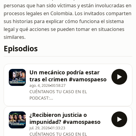
personas que han sido víctimas y están involucradas en
procesos legales en Colombia. Los invitados comparten
sus historias para explicar cómo funciona el sistema
legal y qué acciones se pueden tomar en situaciones
similares.
Episodios
Un mecánico podría estar
tras el crimen #vamospaeso
ago. 4, 2026
00:58:27
CUÉNTANOS TU CASO EN EL
PODCAST:
https://forms.gle/6ccNMx4wb8VyJk1t9
SUSCRÍBETE AQUÍ Y NO TE PIERDAS
¿Recibieron justicia o
NINGÚN
impunidad? #vamospaeso
CAPÍTULOhttps://www.youtube.com/@vamospaeso
jul. 29, 2026
01:33:23
SÍGUENOShttps://www.instagram.com/vamospaeso/
CUÉNTANOS TU CASO EN EL