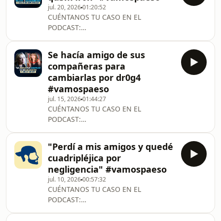
jul. 20, 2026
01:20:52
SÍGUENOShttps://www.instagram.com/vamospaeso/
CUÉNTANOS TU CASO EN EL
hl=eshttps://www.tiktok.com/@vamospaesohttps:/
PODCAST:
mibextid=LQQJ4dSIGUE A
https://forms.gle/6ccNMx4wb8VyJk1t9
JUANJOhttps://www.instagram.com/castrojuanjoseht
SUSCRÍBETE AQUÍ Y NO TE PIERDAS
A
Se hacía amigo de sus
NINGÚN
compañeras para
CAPÍTULOhttps://www.youtube.com/@vamospaeso
cambiarlas por dr0g4
SÍGUENOShttps://www.instagram.com/vamospaeso/
#vamospaeso
hl=eshttps://www.tiktok.com/@vamospaesohttps:/
jul. 15, 2026
01:44:27
mibextid=LQQJ4dSIGUE A
CUÉNTANOS TU CASO EN EL
JUANJOhttps://www.instagram.com/castrojuanjoseht
PODCAST:
A
https://forms.gle/6ccNMx4wb8VyJk1t9
SUSCRÍBETE AQUÍ Y NO TE PIERDAS
"Perdí a mis amigos y quedé
NINGÚN
cuadripléjica por
CAPÍTULOhttps://www.youtube.com/@vamospaeso
negligencia" #vamospaeso
SÍGUENOShttps://www.instagram.com/vamospaeso/
jul. 10, 2026
00:57:32
hl=eshttps://www.tiktok.com/@vamospaesohttps:/
CUÉNTANOS TU CASO EN EL
mibextid=LQQJ4dSIGUE A
PODCAST:
JUANJOhttps://www.instagram.com/castrojuanjoseht
https://forms.gle/6ccNMx4wb8VyJk1t9
A
SUSCRÍBETE AQUÍ Y NO TE PIERDAS