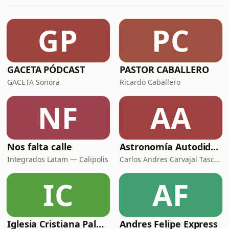
GP
PC
GACETA PÓDCAST
PASTOR CABALLERO
GACETA Sonora
Ricardo Caballero
NF
AA
Nos falta calle
Astronomía Autodidacta
Integrados Latam — Calipolis
Carlos Andres Carvajal Tascon
IC
AF
Iglesia Cristiana Palabra En Acción Podcast
Andres Felipe Express