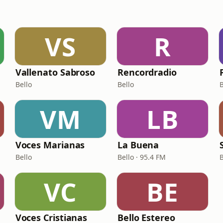
VS
R
Vallenato Sabroso
Rencordradio
Bello
Bello
B
VM
LB
Voces Marianas
La Buena
Bello
Bello · 95.4 FM
B
VC
BE
Voces Cristianas
Bello Estereo