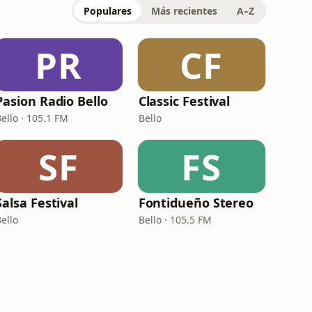
Populares
Más recientes
A–Z
PR
CF
Pasion Radio Bello
Classic Festival
ello · 105.1 FM
Bello
SF
FS
Salsa Festival
Fontidueño Stereo
ello
Bello · 105.5 FM