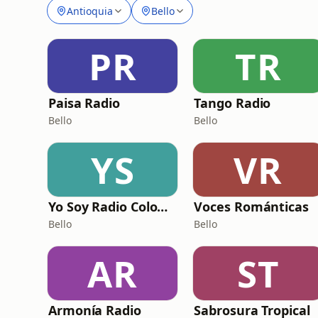
Antioquia
Bello
PR
TR
Paisa Radio
Tango Radio
Bello
Bello
YS
VR
Yo Soy Radio Colombia - Dance Festival
Voces Románticas
Bello
Bello
AR
ST
Armonía Radio
Sabrosura Tropical