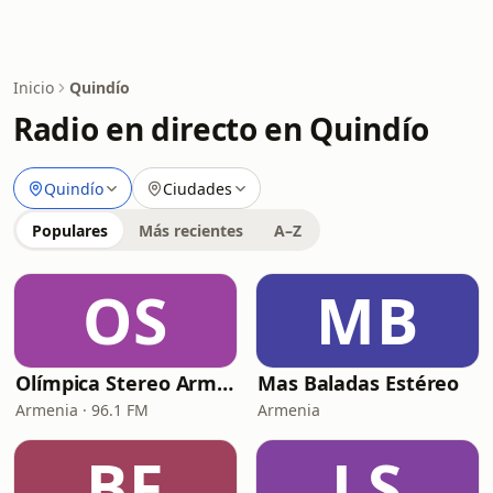
Inicio
Quindío
Radio en directo en Quindío
Quindío
Ciudades
Populares
Más recientes
A–Z
OS
MB
Olímpica Stereo Armenia
Mas Baladas Estéreo
Armenia · 96.1 FM
Armenia
BF
LS