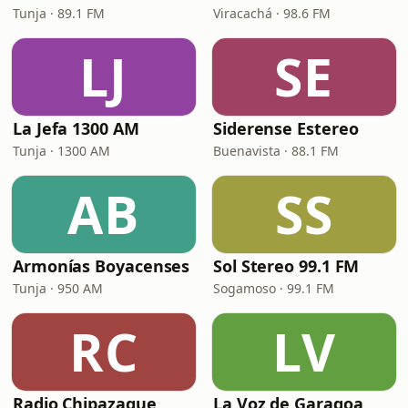
Tunja · 89.1 FM
Viracachá · 98.6 FM
LJ
SE
La Jefa 1300 AM
Siderense Estereo
Tunja · 1300 AM
Buenavista · 88.1 FM
AB
SS
Armonías Boyacenses
Sol Stereo 99.1 FM
Tunja · 950 AM
Sogamoso · 99.1 FM
RC
LV
Radio Chipazaque
La Voz de Garagoa