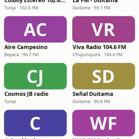
Colboy Estéreo 102.6 FM
La FM - Duitama
Tunja · 102.6 FM
Duitama · 93.1 FM
AC
VR
Aire Campesino
Viva Radio 104.6 FM
Boyacá · 90.7 FM
Chiquinquirá · 104.6 FM
CJ
SD
Cosmos JB radio
Señal Duitama
Tunja
Duitama · 90.6 FM
C
WF