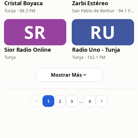
Cristal Boyaca
Zarbi Estéreo
Tunja · 98.3 FM
San Pablo de Borbur · 94.1 FM
SR
RU
Sior Radio Online
Radio Uno - Tunja
Tunja
Tunja · 102.1 FM
Mostrar Más
…
1
2
3
6