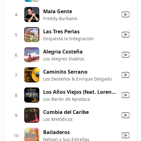
Mala Gente
4
Freddy Burbano
Las Tres Perlas
5
Orquesta la Integración
Alegria Costeña
6
Los Alegres Diablos
Caminito Serrano
7
Los Destellos & Enrique Delgado
Los Años Viejos (feat. Lorenzo De Monteclarò)
8
Los Barón de Apodaca
Cumbia del Caribe
9
Los Melódicos
Bailaderos
10
Nelson y Sus Estrellas