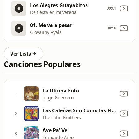
Los Alegres Guayabitos
09:01
De fiesta en mi vereda
01. Me va a pesar
08:58
Giovanny Ayala
Ver Lista
Canciones Populares
La Última Foto
1
Jorge Guerrero
Las Caleñas Son Como las Flores
2
The Latin Brothers
Ave Pa' Ve'
3
Edmundo Arias