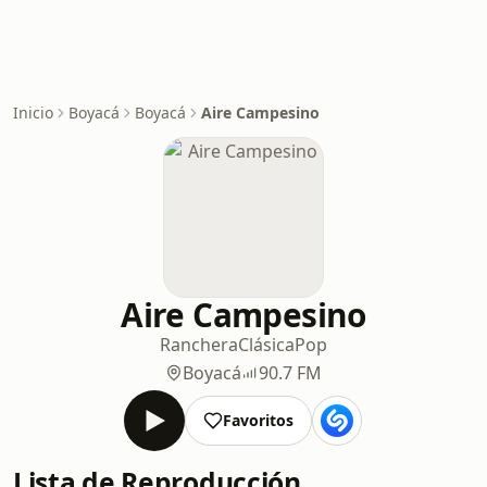
Inicio
Boyacá
Boyacá
Aire Campesino
Aire Campesino
Ranchera
Clásica
Pop
Boyacá
90.7 FM
Favoritos
Lista de Reproducción