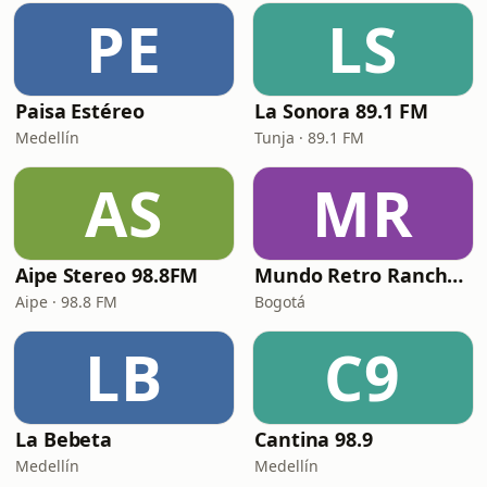
PE
LS
Paisa Estéreo
La Sonora 89.1 FM
Medellín
Tunja · 89.1 FM
AS
MR
Aipe Stereo 98.8FM
Mundo Retro Ranchera y popular
Aipe · 98.8 FM
Bogotá
LB
C9
La Bebeta
Cantina 98.9
Medellín
Medellín