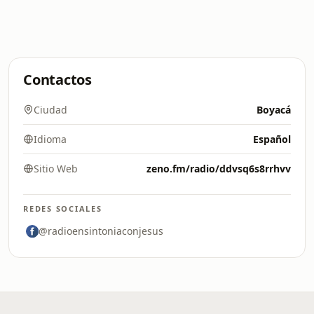
Contactos
Ciudad
Boyacá
Idioma
Español
Sitio Web
zeno.fm/radio/ddvsq6s8rrhvv
REDES SOCIALES
@radioensintoniaconjesus