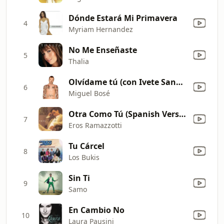
Dónde Estará Mi Primavera
4
Myriam Hernandez
No Me Enseñaste
5
Thalia
Olvídame tú (con Ivete Sangalo)
6
Miguel Bosé
Otra Como Tú (Spanish Version of "Un'Altra Te")
7
Eros Ramazzotti
Tu Cárcel
8
Los Bukis
Sin Ti
9
Samo
En Cambio No
10
Laura Pausini