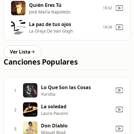
Quién Eres Tú
18:32
José María Napoleón
La paz de tus ojos
18:28
La Oreja De Van Gogh
Ver Lista
Canciones Populares
Lo Que Son las Cosas
1
Yuridia
La soledad
2
Laura Pausini
Don Díablo
3
Miguel Bosé