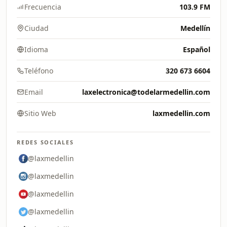
Frecuencia
103.9 FM
Ciudad
Medellín
Idioma
Español
Teléfono
320 673 6604
Email
laxelectronica@todelarmedellin.com
Sitio Web
laxmedellin.com
REDES SOCIALES
@laxmedellin
@laxmedellin
@laxmedellin
@laxmedellin