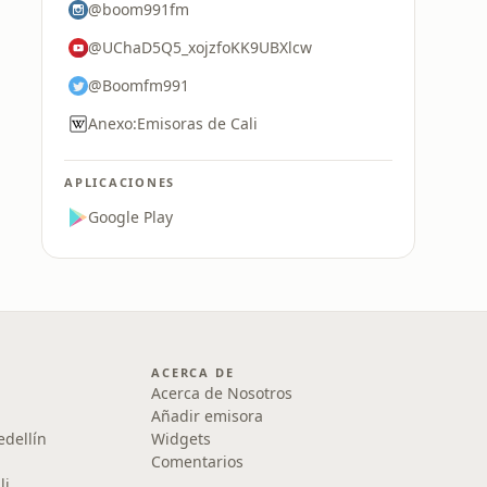
@boom991fm
@UChaD5Q5_xojzfoKK9UBXlcw
@Boomfm991
Anexo:Emisoras de Cali
APLICACIONES
Google Play
ACERCA DE
Acerca de Nosotros
Añadir emisora
edellín
Widgets
Comentarios
li