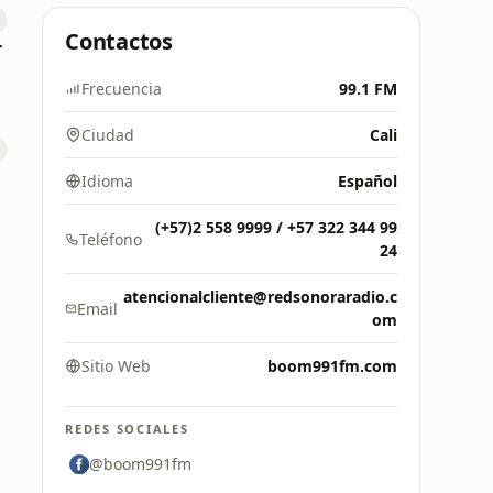
Contactos
r
Frecuencia
99.1 FM
Ciudad
Cali
Idioma
Español
(+57)2 558 9999 / +57 322 344 99
Teléfono
24
atencionalcliente@redsonoraradio.c
Email
om
Sitio Web
boom991fm.com
REDES SOCIALES
@boom991fm