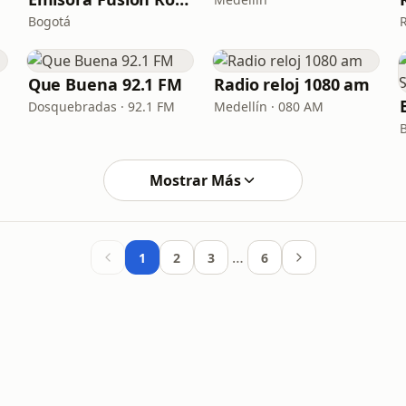
Bogotá
R
Que Buena 92.1 FM
Radio reloj 1080 am
Dosquebradas · 92.1 FM
Medellín · 080 AM
Mostrar Más
…
1
2
3
6