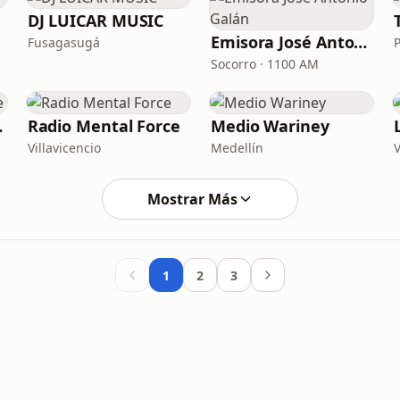
DJ LUICAR MUSIC
Emisora José Antonio Galán
Fusagasugá
Socorro · 1100 AM
line
Radio Mental Force
Medio Wariney
Villavicencio
Medellín
V
Mostrar Más
1
2
3