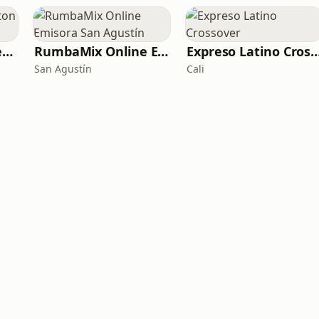
Clasicos De Reggaeton by PMPradio
RumbaMix Online Emisora San Agustín
Expreso Latino Cro
San Agustín
Cali