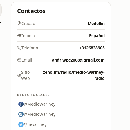
Contactos
ssover
Ciudad
Medellín
Idioma
Español
Teléfono
+3126838905
Email
andriwpc2008@gmail.com
Sitio
zeno.fm/radio/medio-wariney-
Web
radio
REDES SOCIALES
@MedioWariney
@MedioWariney
@mwariney