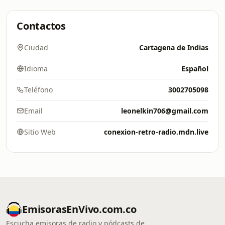
Contactos
Ciudad
Cartagena de Indias
Idioma
Español
Teléfono
3002705098
Email
leonelkin706@gmail.com
Sitio Web
conexion-retro-radio.mdn.live
EmisorasEnVivo.com.co
Escucha emisoras de radio y pódcasts de