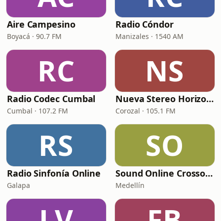
Aire Campesino
Radio Cóndor
Boyacá · 90.7 FM
Manizales · 1540 AM
RC
NS
Radio Codec Cumbal
Nueva Stereo Horizonte
Cumbal · 107.2 FM
Corozal · 105.1 FM
RS
SO
Radio Sinfonía Online
Sound Online Crossover
Galapa
Medellín
LV
FB