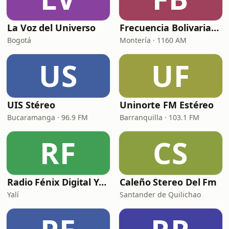
La Voz del Universo
Frecuencia Bolivariana
Bogotá
Montería · 1160 AM
US
UF
UIS Stéreo
Uninorte FM Estéreo
Bucaramanga · 96.9 FM
Barranquilla · 103.1 FM
RF
CS
Radio Fénix Digital Yalí Antioquia
Caleño Stereo Del Fm
Yalí
Santander de Quilichao