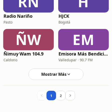
RN
H
Radio Nariño
HJCK
Pasto
Bogotá
ÑW
EM
Ñimuy Wam 104.9
Emisora Más Bendición Valledupar
Caldono
Valledupar · 90.7 FM
Mostrar Más
1
2