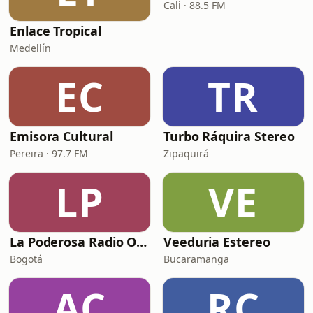
Cali · 88.5 FM
Enlace Tropical
Medellín
EC
TR
Emisora Cultural
Turbo Ráquira Stereo
Pereira · 97.7 FM
Zipaquirá
LP
VE
La Poderosa Radio Online Instrumental
Veeduria Estereo
Bogotá
Bucaramanga
AC
RC