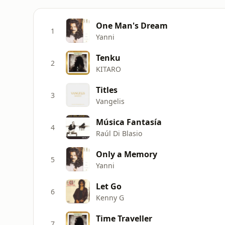
One Man's Dream
1
Yanni
Tenku
2
KITARO
Titles
3
Vangelis
Música Fantasía
4
Raúl Di Blasio
Only a Memory
5
Yanni
Let Go
6
Kenny G
Time Traveller
7