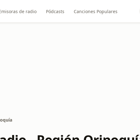
Emisoras de radio
Pódcasts
Canciones Populares
noquía
adio - Región Orinoquí