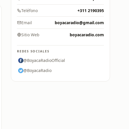
Teléfono
+311 2190395
Email
boyacaradio@gmail.com
Sitio Web
boyacaradio.com
REDES SOCIALES
@BoyacaRadioOfficial
@BoyacaRadio