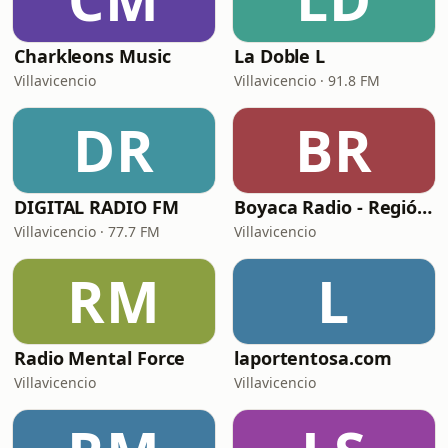
Charkleons Music
La Doble L
Villavicencio
Villavicencio · 91.8 FM
DR
BR
DIGITAL RADIO FM
Boyaca Radio - Región Orinoquía
Villavicencio · 77.7 FM
Villavicencio
RM
L
Radio Mental Force
laportentosa.com
Villavicencio
Villavicencio