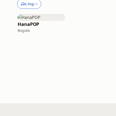
K-Pop
HanaPOP
Bogotá