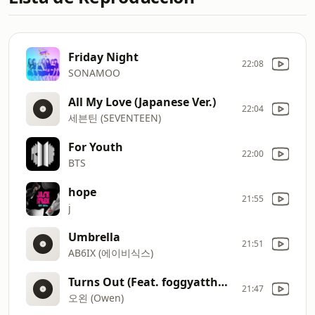
Friday Night
22:08
SONAMOO
All My Love (Japanese Ver.)
22:04
세븐틴 (SEVENTEEN)
For Youth
22:00
BTS
hope
21:55
j
Umbrella
21:51
AB6IX (에이비식스)
Turns Out (Feat. foggyatthebottom)
21:47
오왼 (Owen)