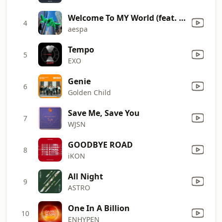
Welcome To MY World (feat. nævis)
4
aespa
Tempo
5
EXO
Genie
6
Golden Child
Save Me, Save You
7
WJSN
GOODBYE ROAD
8
iKON
All Night
9
ASTRO
One In A Billion
10
ENHYPEN