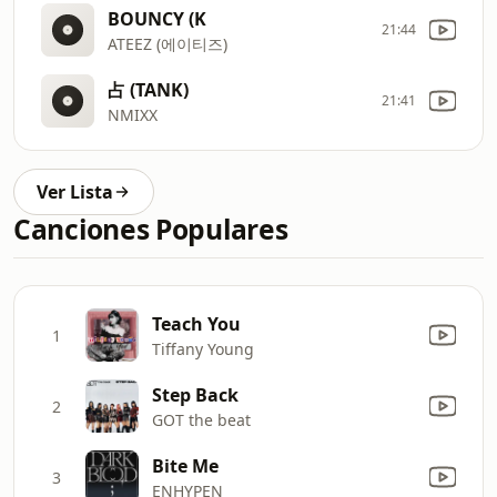
BOUNCY (K
21:44
ATEEZ (에이티즈)
占 (TANK)
21:41
NMIXX
Ver Lista
Canciones Populares
Teach You
1
Tiffany Young
Step Back
2
GOT the beat
Bite Me
3
ENHYPEN