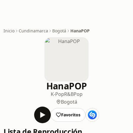
Inicio
Cundinamarca
Bogotá
HanaPOP
HanaPOP
K-Pop
R&B
Pop
Bogotá
Favoritos
Lista de Reproducción