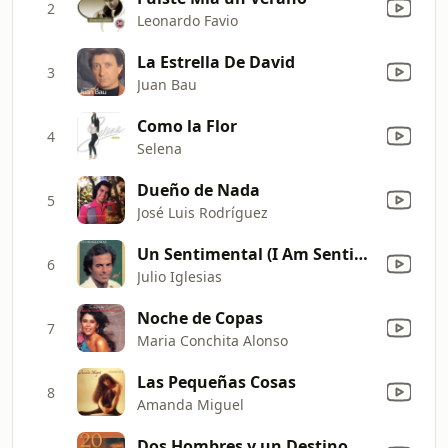
2
Leonardo Favio
La Estrella De David
3
Juan Bau
Como la Flor
4
Selena
Dueño de Nada
5
José Luis Rodríguez
Un Sentimental (I Am Sentimental)
6
Julio Iglesias
Noche de Copas
7
Maria Conchita Alonso
Las Pequeñas Cosas
8
Amanda Miguel
Dos Hombres y un Destino