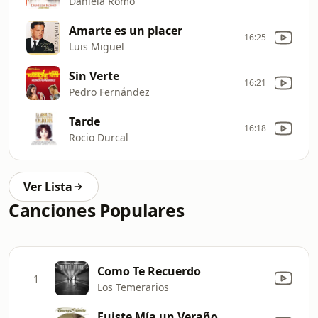
Daniela Romo
Amarte es un placer
16:25
Luis Miguel
Sin Verte
16:21
Pedro Fernández
Tarde
16:18
Rocio Durcal
Ver Lista
Canciones Populares
Como Te Recuerdo
1
Los Temerarios
Fuiste Mía un Veraño