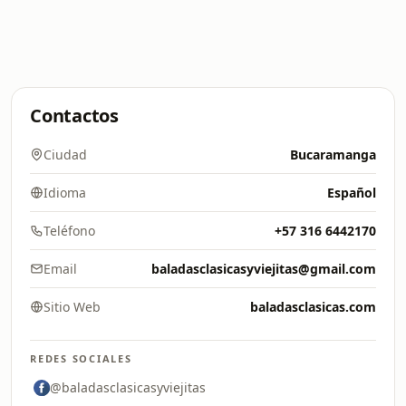
Contactos
Ciudad
Bucaramanga
Idioma
Español
Teléfono
+57 316 6442170
Email
baladasclasicasyviejitas@gmail.com
Sitio Web
baladasclasicas.com
REDES SOCIALES
@baladasclasicasyviejitas