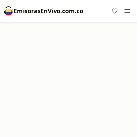
EmisorasEnVivo.com.co