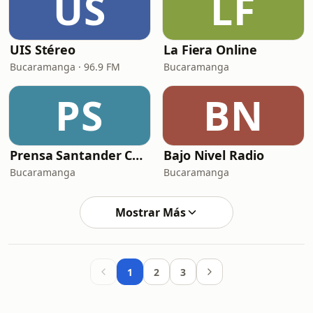
US
LF
UIS Stéreo
La Fiera Online
Bucaramanga · 96.9 FM
Bucaramanga
PS
BN
Prensa Santander Colombia
Bajo Nivel Radio
Bucaramanga
Bucaramanga
Mostrar Más
1
2
3