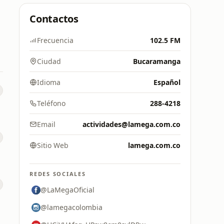
Contactos
Frecuencia
102.5 FM
Ciudad
Bucaramanga
Idioma
Español
Teléfono
288-4218
Email
actividades@lamega.com.co
Sitio Web
lamega.com.co
REDES SOCIALES
@LaMegaOficial
@lamegacolombia