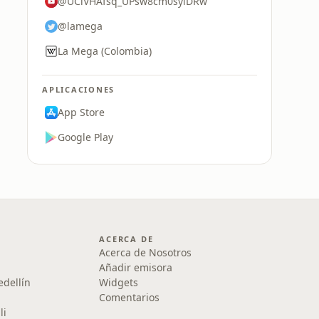
@UCiVHAfsq_UPsw8cm0sylDRw
@lamega
La Mega (Colombia)
APLICACIONES
App Store
Google Play
ACERCA DE
Acerca de Nosotros
Añadir emisora
edellín
Widgets
Comentarios
li