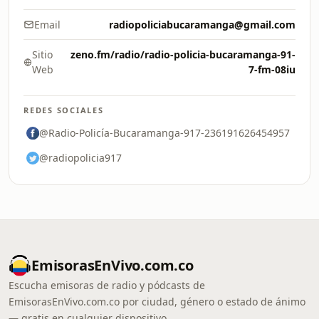
Email
radiopoliciabucaramanga@gmail.com
Sitio
zeno.fm/radio/radio-policia-bucaramanga-91-
Web
7-fm-08iu
REDES SOCIALES
@Radio-Policía-Bucaramanga-917-236191626454957
@radiopolicia917
EmisorasEnVivo.com.co
Escucha emisoras de radio y pódcasts de
EmisorasEnVivo.com.co por ciudad, género o estado de ánimo
— gratis en cualquier dispositivo.