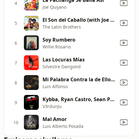
4
Joe Quijano
El Son del Caballo (with Joe Arroyo)
5
The Latin Brothers
Soy Rumbero
6
Willie Rosario
Las Locuras Mías
7
Silvestre Dangond
Mi Palabra Contra la de Ellos (En Vivo)
8
Luis Alfonso
Kybba, Ryan Castro, Sean Paul & Busy Signal (BA BA BAD REMIX)
9
V3rdunJu
Mal Amor
10
Luis Alberto Posada