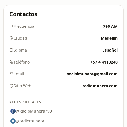
Contactos
Frecuencia
790 AM
Ciudad
Medellín
Idioma
Español
Teléfono
+57 4 4113240
Email
socialmunera@gmail.com
Sitio Web
radiomunera.com
REDES SOCIALES
@RadioMunera790
@radiomunera