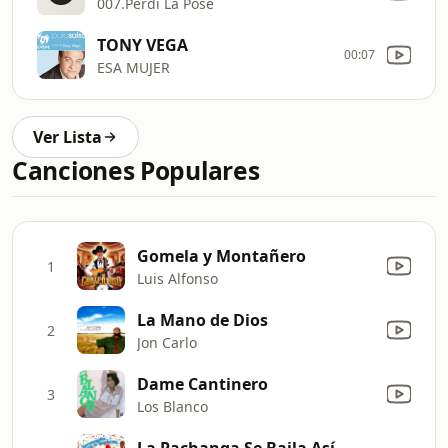
007.Perdí La Pose
TONY VEGA
00:07
ESA MUJER
Ver Lista
Canciones Populares
Gomela y Montañero
1
Luis Alfonso
La Mano de Dios
2
Jon Carlo
Dame Cantinero
3
Los Blanco
La Pachanga Se Baila Así