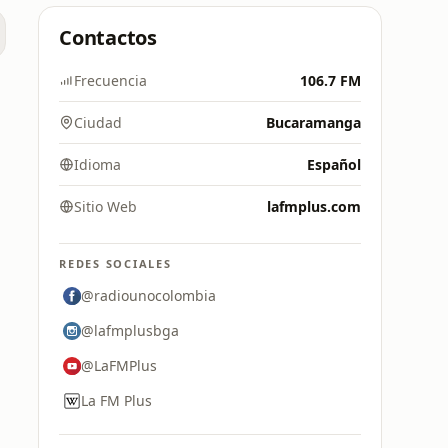
Contactos
Frecuencia
106.7 FM
Ciudad
Bucaramanga
Idioma
Español
Sitio Web
lafmplus.com
REDES SOCIALES
@radiounocolombia
@lafmplusbga
@LaFMPlus
La FM Plus