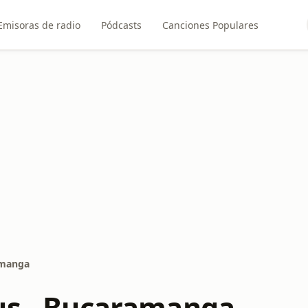
Emisoras de radio
Pódcasts
Canciones Populares
amanga
us - Bucaramanga