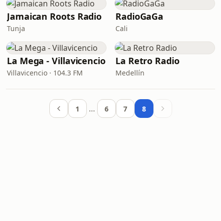
Jamaican Roots Radio
RadioGaGa
Tunja
Cali
La Mega - Villavicencio
La Retro Radio
Villavicencio · 104.3 FM
Medellín
…
1
6
7
8