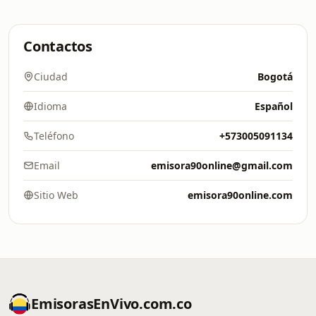
Contactos
Ciudad
Bogotá
Idioma
Español
Teléfono
+573005091134
Email
emisora90online@gmail.com
Sitio Web
emisora90online.com
EmisorasEnVivo.com.co