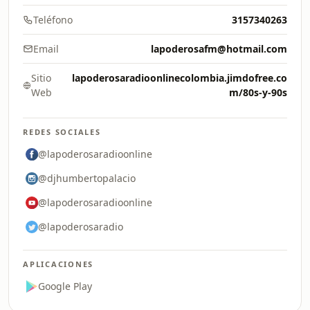
Teléfono
3157340263
Email
lapoderosafm@hotmail.com
Sitio
lapoderosaradioonlinecolombia.jimdofree.co
Web
m/80s-y-90s
REDES SOCIALES
@lapoderosaradioonline
@djhumbertopalacio
@lapoderosaradioonline
@lapoderosaradio
APLICACIONES
Google Play