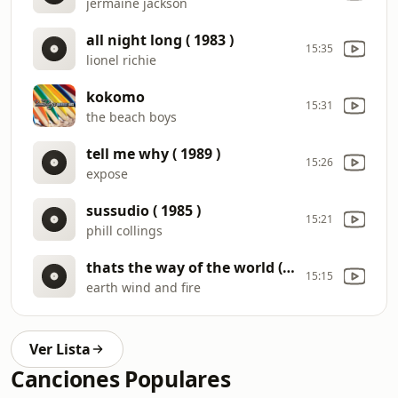
jermaine jackson
all night long ( 1983 )
15:35
lionel richie
kokomo
15:31
the beach boys
tell me why ( 1989 )
15:26
expose
sussudio ( 1985 )
15:21
phill collings
thats the way of the world ( 1975 )
15:15
earth wind and fire
Ver Lista
Canciones Populares