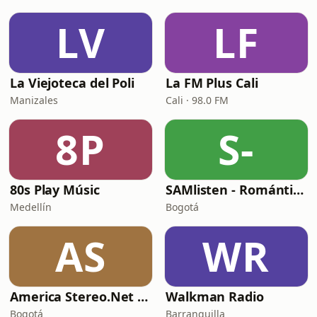
LV
LF
La Viejoteca del Poli
La FM Plus Cali
Manizales
Cali · 98.0 FM
8P
S-
80s Play Músic
SAMlisten - Romántica
Medellín
Bogotá
AS
WR
America Stereo.Net Baladas Románticas
Walkman Radio
Bogotá
Barranquilla