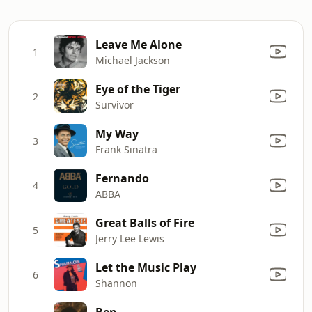
Leave Me Alone
1
Michael Jackson
Eye of the Tiger
2
Survivor
My Way
3
Frank Sinatra
Fernando
4
ABBA
Great Balls of Fire
5
Jerry Lee Lewis
Let the Music Play
6
Shannon
Ben