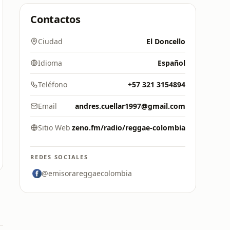
Contactos
Ciudad
El Doncello
Idioma
Español
Teléfono
+57 321 3154894
Email
andres.cuellar1997@gmail.com
Sitio Web
zeno.fm/radio/reggae-colombia
REDES SOCIALES
@emisorareggaecolombia