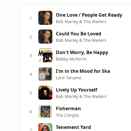
One Love / People Get Ready
1
Bob Marley & The Wailers
Could You Be Loved
2
Bob Marley & The Wailers
Don't Worry, Be Happy
3
Bobby McFerrin
I'm in the Mood for Ska
4
Lord Tanamo
Lively Up Yourself
5
Bob Marley & The Wailers
Fisherman
6
The Congos
Tenement Yard
7