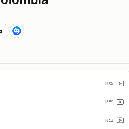
s
19:05
18:59
18:52