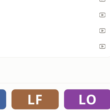
LF
LO