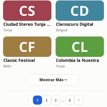
CS
CD
Ciudad Stereo Tunja 94.7 FM
Claroscuro Digital
Tunja
Ibagué
CF
CL
Classic Festival
Colombia la Nuestra
Bello
Tunja
Mostrar Más
…
1
2
3
8