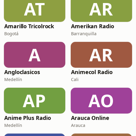
AT
AR
Amarillo Tricolrock
Amerikan Radio
Bogotá
Barranquilla
A
AR
Angloclasicos
Animecol Radio
Medellín
Cali
AP
AO
Anime Plus Radio
Arauca Online
Medellín
Arauca