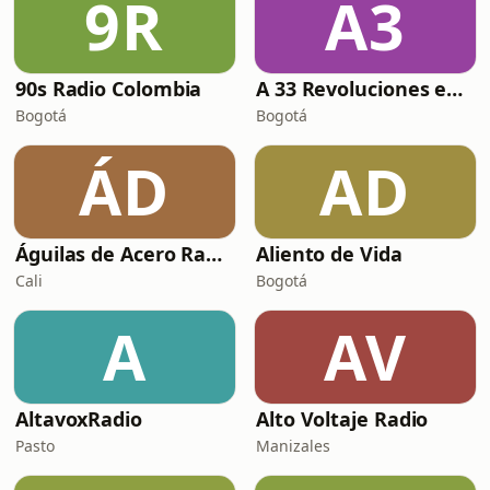
9R
A3
90s Radio Colombia
A 33 Revoluciones en el Rock
Bogotá
Bogotá
ÁD
AD
Águilas de Acero Radio - Metal
Aliento de Vida
Cali
Bogotá
A
AV
AltavoxRadio
Alto Voltaje Radio
Pasto
Manizales