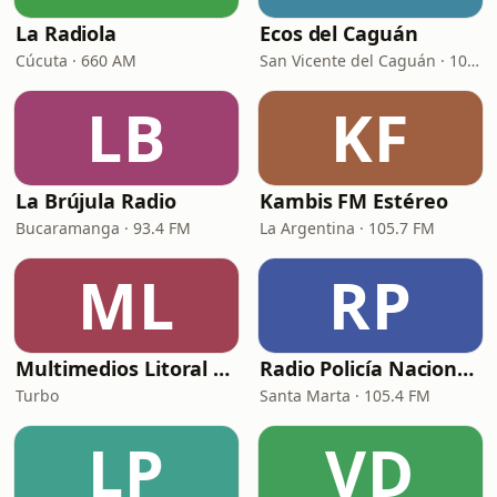
La Radiola
Ecos del Caguán
Cúcuta · 660 AM
San Vicente del Caguán · 107.1 FM
LB
KF
La Brújula Radio
Kambis FM Estéreo
Bucaramanga · 93.4 FM
La Argentina · 105.7 FM
ML
RP
Multimedios Litoral Turbo
Radio Policía Nacional - Santa Marta
Turbo
Santa Marta · 105.4 FM
LP
VD