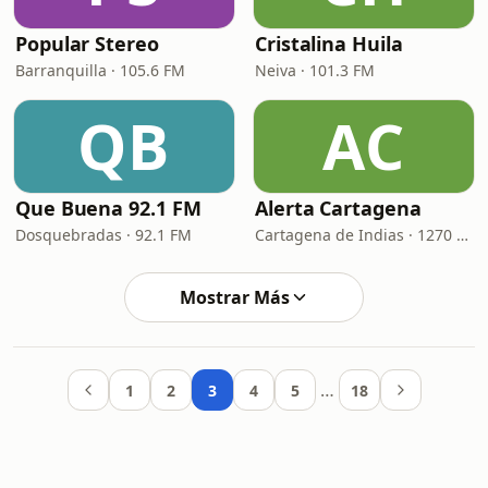
Popular Stereo
Cristalina Huila
Barranquilla · 105.6 FM
Neiva · 101.3 FM
QB
AC
Que Buena 92.1 FM
Alerta Cartagena
Dosquebradas · 92.1 FM
Cartagena de Indias · 1270 AM
Mostrar Más
…
1
2
3
4
5
18