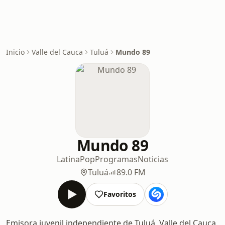
Inicio
Valle del Cauca
Tuluá
Mundo 89
Mundo 89
Latina
Pop
Programas
Noticias
Tuluá
89.0 FM
Favoritos
Emisora juvenil independiente de Tuluá, Valle del Cauca,