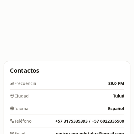
Contactos
Frecuencia
89.0 FM
Ciudad
Tuluá
Idioma
Español
Teléfono
+57 3175335393 / +57 6022335500
Email
emisoramundotulua@gmail.com