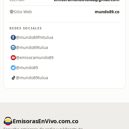
Sitio Web
mundo89.co
REDES SOCIALES
@mundo89fmtulua
@mundo89tulua
@emisoramundo89
@mundo89
@mundo89tulua
EmisorasEnVivo.com.co