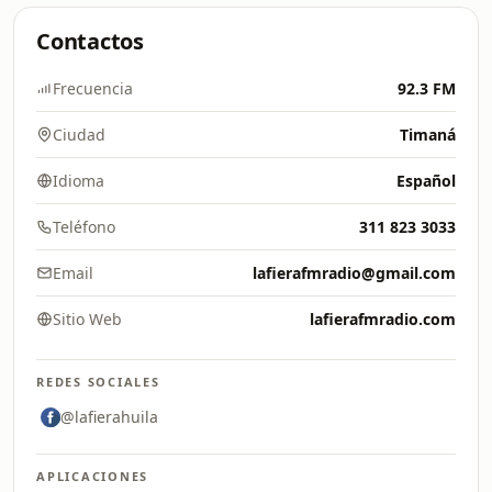
Contactos
Frecuencia
92.3 FM
Ciudad
Timaná
Idioma
Español
Teléfono
311 823 3033
Email
lafierafmradio@gmail.com
Sitio Web
lafierafmradio.com
REDES SOCIALES
@lafierahuila
APLICACIONES