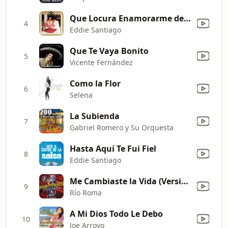
Que Locura Enamorarme de Ti
4
Eddie Santiago
Que Te Vaya Bonito
5
Vicente Fernández
Como la Flor
6
Selena
La Subienda
7
Gabriel Romero y Su Orquesta
Hasta Aquí Te Fui Fiel
8
Eddie Santiago
Me Cambiaste la Vida (Versión Corona Music) [En Vivo]
9
Río Roma
A Mi Dios Todo Le Debo
10
Joe Arroyo