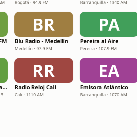
 AM
Bogotá · 94.9 FM
Barranquilla · 1340 AM
BR
PA
 FM
Blu Radio - Medellín
Pereira al Aire
Medellín · 97.9 FM
Pereira · 107.9 FM
RR
EA
La Reina Cartagena de Indias
Radio Reloj Cali
Emisora Atlántico
Cartagena de Indias · 95.5 FM
Cali · 1110 AM
Barranquilla · 1070 AM