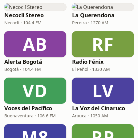
Necoclí Stereo
La Querendona
Necoclí · 104.4 FM
Pereira · 1270 AM
AB
RF
Alerta Bogotá
Radio Fénix
Bogotá · 104.4 FM
El Peñol · 1330 AM
VD
LV
Voces del Pacífico
La Voz del Cinaruco
Buenaventura · 106.6 FM
Arauca · 1050 AM
M8
RP