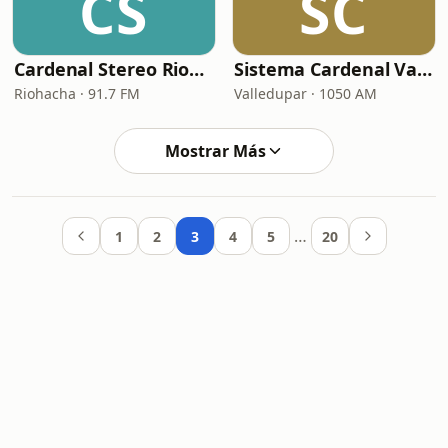
CS
SC
Cardenal Stereo Riohacha 91.7 FM
Sistema Cardenal Valledupar
Riohacha · 91.7 FM
Valledupar · 1050 AM
Mostrar Más
…
1
2
3
4
5
20