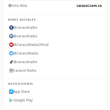
Sitio Web
caracol.com.co
REDES SOCIALES
@caracolradio
@caracolradio
@CaracolRadioOficial
@CaracolRadio
@caracolradio
Caracol Radio
APLICACIONES
App Store
Google Play