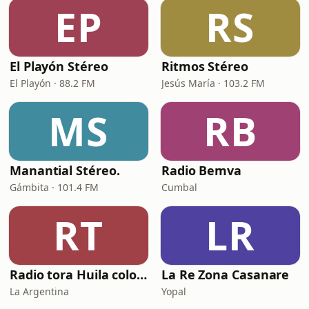
EP
RS
El Playón Stéreo
Ritmos Stéreo
El Playón · 88.2 FM
Jesús María · 103.2 FM
MS
RB
Manantial Stéreo.
Radio Bemva
Gámbita · 101.4 FM
Cumbal
RT
LR
Radio tora Huila colombia
La Re Zona Casanare
La Argentina
Yopal