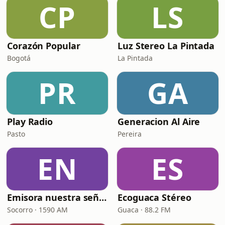
CP
LS
Corazón Popular
Luz Stereo La Pintada
Bogotá
La Pintada
PR
GA
Play Radio
Generacion Al Aire
Pasto
Pereira
EN
ES
Emisora nuestra señora del socorro
Ecoguaca Stéreo
Socorro · 1590 AM
Guaca · 88.2 FM