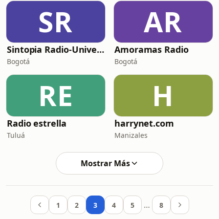
SR
AR
Sintopia Radio-Universidad Central
Amoramas Radio
Bogotá
Bogotá
RE
H
Radio estrella
harrynet.com
Tuluá
Manizales
Mostrar Más
…
1
2
3
4
5
8