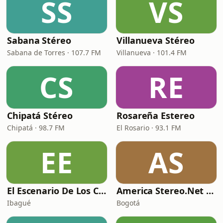
SS
VS
Sabana Stéreo
Villanueva Stéreo
Sabana de Torres · 107.7 FM
Villanueva · 101.4 FM
CS
RE
Chipatá Stéreo
Rosareña Estereo
Chipatá · 98.7 FM
El Rosario · 93.1 FM
EE
AS
El Escenario De Los Clásicos
America Stereo.Net Baladas Románticas
Ibagué
Bogotá