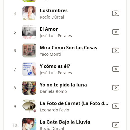
Costumbres
4
Rocío Dúrcal
El Amor
5
José Luis Perales
Mira Como Son las Cosas
6
Yaco Monti
Y cómo es él?
7
José Luis Perales
Yo no te pido la luna
8
Daniela Romo
La Foto de Carnet (La Foto del Carnet)
9
Leonardo Favio
La Gata Bajo la Lluvia
10
Rocío Dúrcal