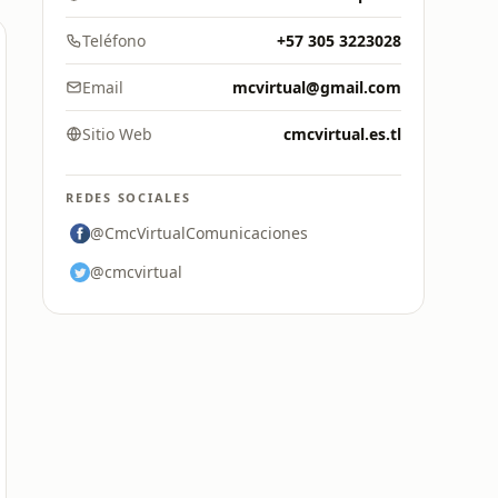
Teléfono
+57 305 3223028
Email
mcvirtual@gmail.com
Sitio Web
cmcvirtual.es.tl
REDES SOCIALES
@CmcVirtualComunicaciones
@cmcvirtual