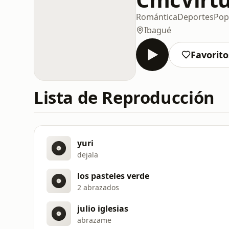
Romántica
Deportes
Pop
Ibagué
Favorito
Lista de Reproducción
yuri
dejala
los pasteles verde
2 abrazados
julio iglesias
abrazame