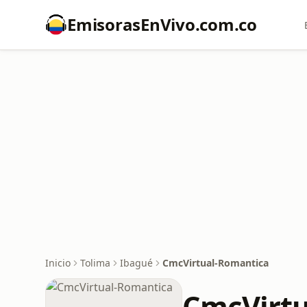
EmisorasEnVivo.com.co
Inicio
Tolima
Ibagué
CmcVirtual-Romantica
CmcVirtu