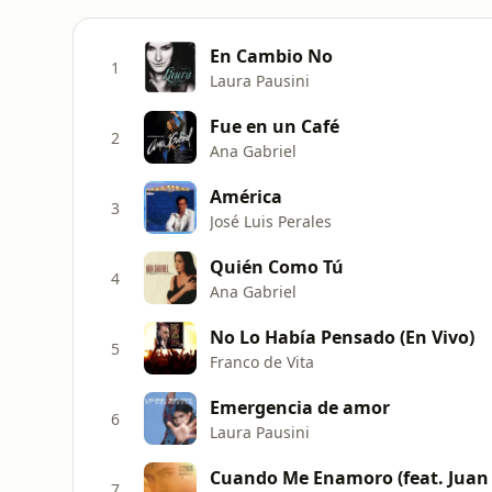
En Cambio No
1
Laura Pausini
Fue en un Café
2
Ana Gabriel
América
3
José Luis Perales
Quién Como Tú
4
Ana Gabriel
No Lo Había Pensado (En Vivo)
5
Franco de Vita
Emergencia de amor
6
Laura Pausini
Cuando Me Enamoro (feat. Juan 
7