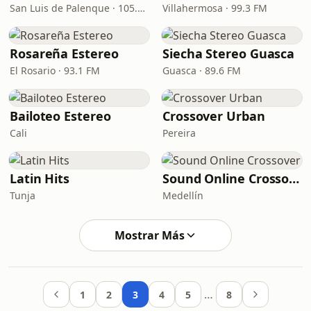
San Luis de Palenque · 105.9 FM
Villahermosa · 99.3 FM
Rosareña Estereo
Siecha Stereo Guasca
El Rosario · 93.1 FM
Guasca · 89.6 FM
Bailoteo Estereo
Crossover Urban
Cali
Pereira
Latin Hits
Sound Online Crossover
Tunja
Medellín
Mostrar Más
…
1
2
3
4
5
8