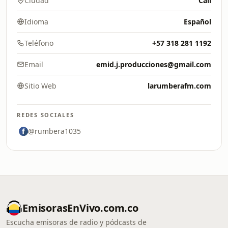
Ciudad
Cali
Idioma
Español
Teléfono
+57 318 281 1192
Email
emid.j.producciones@gmail.com
Sitio Web
larumberafm.com
REDES SOCIALES
@rumbera1035
EmisorasEnVivo.com.co
Escucha emisoras de radio y pódcasts de