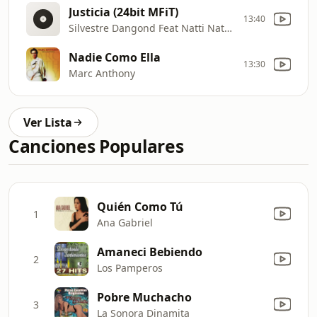
Justicia (24bit MFiT)
13:40
Silvestre Dangond Feat Natti Natasha
Nadie Como Ella
13:30
Marc Anthony
Ver Lista
Canciones Populares
Quién Como Tú
1
Ana Gabriel
Amaneci Bebiendo
2
Los Pamperos
Pobre Muchacho
3
La Sonora Dinamita