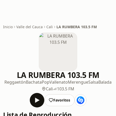
Inicio
Valle del Cauca
Cali
LA RUMBERA 103.5 FM
LA RUMBERA 103.5 FM
Reggaetón
Bachata
Pop
Vallenato
Merengue
Salsa
Balada
Cali
103.5 FM
Favoritos
Lista de Reproducción