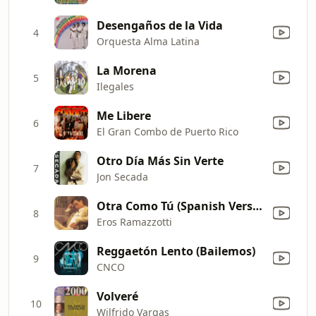
Desengaños de la Vida
4
Orquesta Alma Latina
La Morena
5
Ilegales
Me Libere
6
El Gran Combo de Puerto Rico
Otro Día Más Sin Verte
7
Jon Secada
Otra Como Tú (Spanish Version of "Un'Altra Te")
8
Eros Ramazzotti
Reggaetón Lento (Bailemos)
9
CNCO
Volveré
10
Wilfrido Vargas