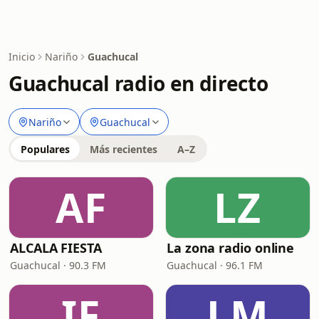
Inicio
Nariño
Guachucal
Guachucal radio en directo
Nariño
Guachucal
Populares
Más recientes
A–Z
AF
LZ
ALCALA FIESTA
La zona radio online
Guachucal · 90.3 FM
Guachucal · 96.1 FM
IF
LM