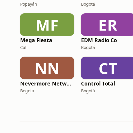
Popayán
Bogotá
MF
ER
Mega Fiesta
EDM Radio Co
Cali
Bogotá
NN
CT
Nevermore Network
Control Total
Bogotá
Bogotá