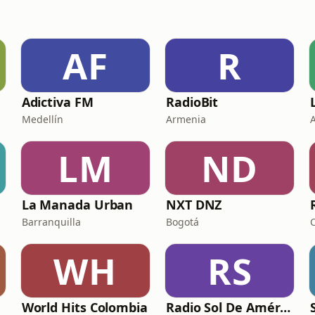
AF
R
Adictiva FM
RadioBit
Medellín
Armenia
LM
ND
La Manada Urban
NXT DNZ
Barranquilla
Bogotá
WH
RS
World Hits Colombia
Radio Sol De América