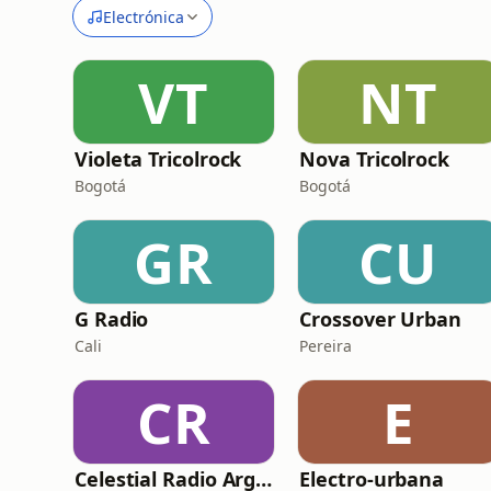
Electrónica
VT
NT
Violeta Tricolrock
Nova Tricolrock
Bogotá
Bogotá
GR
CU
G Radio
Crossover Urban
Cali
Pereira
CR
E
Celestial Radio Argelia
Electro-urbana