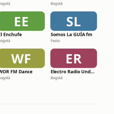
Bogotá
Bogotá
EE
SL
El Enchufe
Somos La GUÍA fm
Bogotá
Pasto
WF
ER
WOR FM Dance
Electro Radio Underground
Bogotá
Bogotá