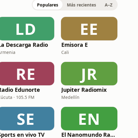
Populares
Más recientes
A–Z
LD
EE
La Descarga Radio
Emisora E
Armenia
Cali
RE
JR
Radio Edunorte
Jupiter Radiomix
Cúcuta · 105.5 FM
Medellín
SE
EN
Sports en vivo TV
El Nanomundo Radio