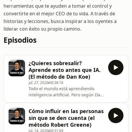
herramientas que te ayuden a tomar el control y
convertirte en el mejor CEO de tu vida. A través de
historias y lecciones, busca inspirar a los oyentes a
liderar con éxito su propio camino.
Episodios
¿Quieres sobresalir?
Aprende esto antes que IA.
(El método de Dan Koe)
jul. 27, 2026
00:36:18
Todo el mundo está aprendiendo
inteligencia artificial. Pero según Dan
Koe —escritor, asesor de marca
personal y creador de The Art of
Cómo influir en las personas
Focus— hay una sola habilidad que
sin que se den cuenta (el
hace que cualquier otra habilidad se
método Robert Greene)
aprenda más rápido y valga más:
jul. 14, 2026
00:31:09
entender la naturaleza humana.En