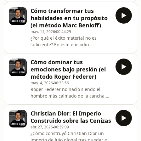
estrategias de negocio, los aciertos
Lecciones de CEOs, Juan Suárez
Cómo transformar tus
analiza la mente, la historia de origen
habilidades en tu propósito
y el software psicológico de Steven
(el método Marc Benioff)
Bartlett, el multimillonario fundador
may. 11, 2026
00:44:29
de Social Chain y host del aclamado
¿Por qué el éxito material no es
podcast The Diary of a CEO. Descubre
suficiente? En este episodio
las leyes científicas y conductuales
exploramos la crisis existencial de
exactas para vencer la
Marc Benioff en Oracle y cómo su
procrastinación,
Cómo dominar tus
búsqueda de propósito lo llevó a
emociones bajo presión (el
fundar Salesforce, transformando
método Roger Federer)
para siempre la industria del
may. 4, 2026
00:33:56
Software as a Service (SaaS) y el Cloud
Roger Federer no nació siendo el
Computing. Descubre el
hombre más calmado de la cancha.
&quot;método Benioff&quot; para
De joven lloraba, gritaba y lanzaba
escalar empresas de 350 mil millones
raquetas. Su padre se avergonzaba
de dólares sin perder el
Christian Dior: El Imperio
en las gradas. Entonces, ¿cómo se
alma.Analizamos
Construido sobre las Cenizas
convirtió en el tenista más dominante
abr. 27, 2026
00:39:09
de la historia?En este episodio de
¿Cómo construyó Christian Dior un
Lecciones de CEOs analizamos el
imperio de lujo global tras quedar en