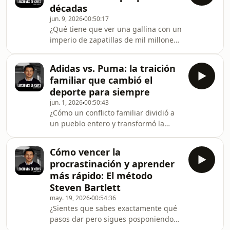
décadas
evolución de Goldman Sachs, el banco
jun. 9, 2026
00:50:17
de inversión más poderoso de Wall
¿Qué tiene que ver una gallina con un
Street.Descubre cómo un inmigrante
imperio de zapatillas de mil millones
bávaro comenzó un negocio con
de dólares? En este episodio de
pagarés en un sótano en 1869 y cómo
Lecciones de CEOs analizamos el caso
sus suc
Adidas vs. Puma: la traición
de estudio de New Balance, la única
familiar que cambió el
corporación global de calzado
deporte para siempre
deportivo que logró construir un
jun. 1, 2026
00:50:43
imperio indestructible haciendo
¿Cómo un conflicto familiar dividió a
exactamente lo contrario a sus
un pueblo entero y transformó la
competidores. Mientras marcas como
industria del calzado para siempre?
Nike o Adidas apostaron por la
En este episodio especial de
deslocalización masiva en A
Cómo vencer la
Lecciones de CEOs, Juan Suárez
procrastinación y aprender
analiza la historia de Adi Dassler
más rápido: El método
(fundador de Adidas) y Rudy Dassler
Steven Bartlett
(fundador de Puma), dos hermanos
may. 19, 2026
00:54:36
cuya rivalidad comercial redefinió el
¿Sientes que sabes exactamente qué
marketing deportivo
pasos dar pero sigues posponiendo
global.Acompáñanos a descubrir las
tus decisiones? En este episodio de