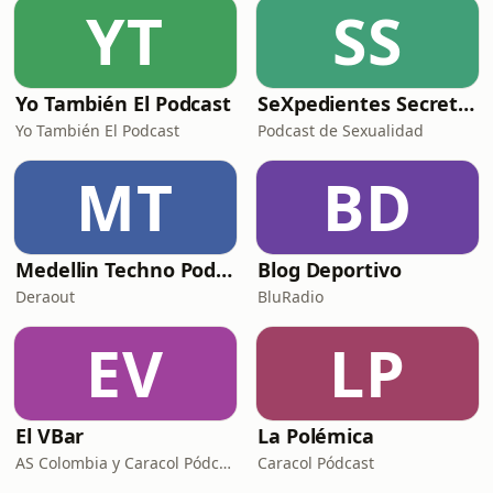
YT
SS
Yo También El Podcast
SeXpedientes Secretos
Yo También El Podcast
Podcast de Sexualidad
MT
BD
Medellin Techno Podcast
Blog Deportivo
Deraout
BluRadio
EV
LP
El VBar
La Polémica
AS Colombia y Caracol Pódcast
Caracol Pódcast