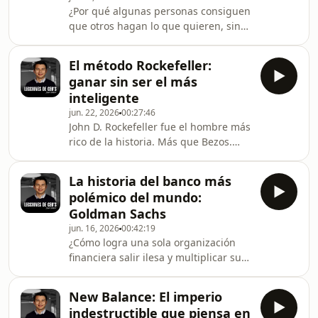
¿Por qué algunas personas consiguen
este episodio de Lecciones de CEOs
que otros hagan lo que quieren, sin
analizamos el método de Dan Koe
forzar, sin gritar, sin que nadie se
para captar atención, generar
sienta manipulado? En este episodio
confianza y persuadir de forma é
El método Rockefeller:
de Lecciones de CEOs desglosamos el
ganar sin ser el más
método de Robert Greene, autor de
inteligente
48 Laws of Power —el libro sobre
jun. 22, 2026
00:27:46
poder más vendido de las últimas dos
John D. Rockefeller fue el hombre más
décadas, citado por Jay-Z, Kanye West
rico de la historia. Más que Bezos.
y Drake— para entender cómo
Más que Musk. Y no era el más
funciona el poder real y cómo se
inteligente del salón.En este episodio
ejerce la influe
La historia del banco más
analizo Titan, la biografía de 800
polémico del mundo:
páginas de Ron Chernow sobre
Goldman Sachs
Rockefeller, y extraigo los 9 principios
jun. 16, 2026
00:42:19
que explican cómo un hombre lento,
¿Cómo logra una sola organización
metódico y sin talento extraordinario
financiera salir ilesa y multiplicar sus
construyó el mayor monopolio del
ganancias en medio de las peores
mundo.Lo que aprenderás en este
crisis de la historia humana? En este
episodio:— Por
New Balance: El imperio
episodio de Lecciones de CEOs, Juan
indestructible que piensa en
Suárez analiza la historia oculta y la