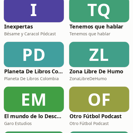
I
TQ
cenizas de la guerra.Acompáñanos en
un viaje que v
Inexpertas
Tenemos que hablar
Bésame y Caracol Pódcast
Tenemos que hablar
PD
ZL
Planeta De Libros Colombia
Zona Libre De Humo
Planeta De Libros Colombia
ZonaLibreDeHumo
EM
OF
El mundo de lo Desconocido
Otro Fútbol Podcast
Garo Estudios
Otro Fútbol Podcast