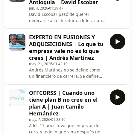
Antioquia | David Escobar
definiendo la reputación de la
jun. 4, 2026
01:39:47
compañía que había construido.En
David Escobar pasó de querer
este episodio conversamos con el
dedicarse a la literatura a liderar una
fundador de Premex, una empresa
entidad que hoy factura más de $3
que nació en una casa frente a la
billones al año.Como director de
Plaza de Flores y que hoy es un
EXPERTO EN FUSIONES Y
Comfama, conversamos sobre cómo
referente in
ADQUISICIONES | Lo que tu
una caja de compensación puede
empresa vale no es lo que
convertirse en mucho más que eso.
crees | Andrés Martínez
Sobre construir una institución cuyo
may. 21, 2026
01:43:10
impacto no dependa únicamente del
Andrés Martínez no se define como
aporte obligatorio del 4%, y por qué
un financiero de carrera. Se define
crecer solo tiene sentido cuando
como un ingeniero de producción que
amplía las oportunidades d
terminó encontrando en las finanzas
OFFCORSS | Cuando uno
su lugar por un golpe de suerte.Hoy
tiene plan B no cree en el
es director de M&amp;A (fusiones y
plan A | Juan Camilo
adquisiciones) en Estrategia en
Hernández
Acción, y en este episodio nos lleva al
may. 7, 2026
01:23:16
detrás de uno de los procesos más
A los 17 años tuvo que empezar de
complejos de los negocios: comprar y
cero, y todo lo que vino después no
vender empresas.Hablamos de por