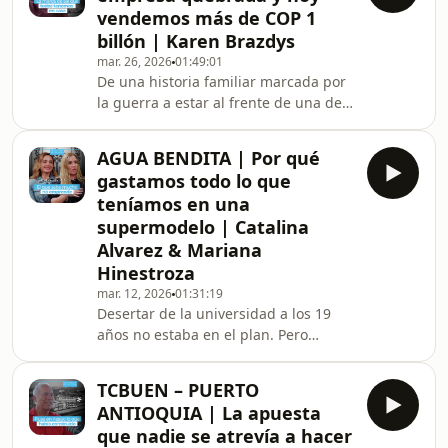
Zapata, fundador y CEO de Action
vendemos más de COP 1
Black, ha construido una compañía
billón | Karen Brazdys
que mezcla fitness y entretenimiento
mar. 26, 2026
01:49:01
para transformar miles de
De una historia familiar marcada por
vidas.Conversamos con él después de
la guerra a estar al frente de una de
cerrar una financiación de USD 15
las compañías más sólidas del país:
millones para su expansión. Pero este
Karen Brazdys, CEO de Brinsa , la
epi
AGUA BENDITA | Por qué
compañía detrás de Refisal y Blancox,
gastamos todo lo que
lidera una operación de 1.600
teníamos en una
personas y cerca de $1 billón en
supermodelo | Catalina
ventas.En este episodio hablamos de
Alvarez & Mariana
lo que no siempre se cuenta: cómo se
construye cultura de verdad, cómo se
Hinestroza
lidera entre familia y corporación, y
mar. 12, 2026
01:31:19
qué si
Desertar de la universidad a los 19
años no estaba en el plan. Pero
cuando Catalina Álvarez y Mariana
Hinestroza descubrieron que su
TCBUEN – PUERTO
verdadero proyecto estaba en un
ANTIOQUIA | La apuesta
cuarto haciendo bikinis, tomaron una
que nadie se atrevía a hacer
decisión que nadie habría