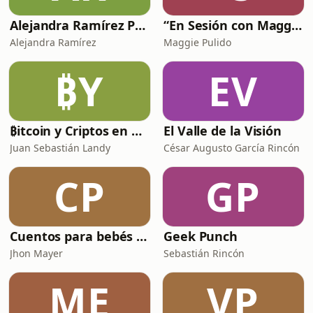
Alejandra Ramírez Podcast
“En Sesión con Maggie”
Alejandra Ramírez
Maggie Pulido
₿Y
EV
₿itcoin y Criptos en español
El Valle de la Visión
Juan Sebastián Landy
César Augusto García Rincón
CP
GP
Cuentos para bebés y Niños
Geek Punch
Jhon Mayer
Sebastián Rincón
ME
VP