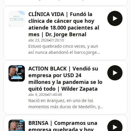
estaba en ningún plan. Hoy construyó
qué entre el
una compañía que ha vendido hasta
CLÍNICA VIDA | Fundó la
$239.000 millones al año.Juan Camilo
clínica de cáncer que hoy
Hernández, fundador de Offcorss, es
atiende 18.000 pacientes al
todo menos un empresario
mes | Dr. Jorge Bernal
tradicional.En este episodio hablamos
abr. 23, 2026
01:20:10
de decisiones poco convencionales:
Estuvo quebrado cinco veces, y aun
de construir sin plan B, de liderar
así nunca abandonó el barco.Jorge
desde la intuición y de crear una
Bernal es cofundador de Clínica Vida,
marca que cambió c
una de las instituciones oncológicas
ACTION BLACK | Vendió su
más importantes de Colombia.Lo que
empresa por USD 24
empezó en 1991 como una
millones y la pandemia se lo
“testarudez”, hoy es una fundación
quitó todo | Wilder Zapata
con 5 sedes, que atiende a más de
abr. 9, 2026
01:40:48
18.000 pacientes al mes y factura más
Nació en Aranjuez, en uno de los
de $300.000 millones.En este episodio
momentos más duros de Medellín, y
hablamos de liderazgo, propósito y
terminó construyendo una de las
resiliencia. De c
cadenas de gimnasios más
BRINSA | Compramos una
aspiracionales de la ciudad.Wilder
empresa quebrada y hoy