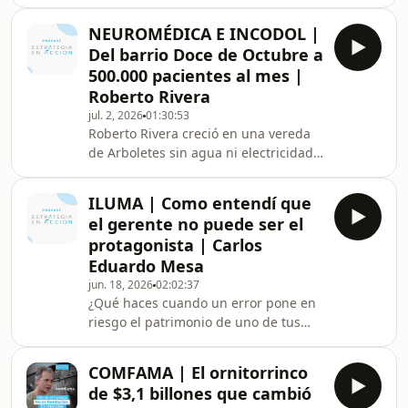
crecer. En este episodio conversamos
aceleradamente a quedarse sin
con Andrea Gómez, socia de
liquidez. De por
NEUROMÉDICA E INCODOL |
Estrategia en Acción, sobre uno de los
Del barrio Doce de Octubre a
temas que más dudas genera en las
500.000 pacientes al mes |
empresas: la financiación. Hablamos
Roberto Rivera
de la diferencia entre una deuda que
jul. 2, 2026
01:30:53
crea valor y una que destruye caja. De
Roberto Rivera creció en una vereda
por qué el EBITDA no siempre refleja
de Arboletes sin agua ni electricidad.
la realidad del negocio. Y de errores
Hoy es cofundador de un grupo
qu
empresarial que atiende a más de
ILUMA | Como entendí que
500.000 pacientes al mes y factura
el gerente no puede ser el
cerca de $800.000 millones.Pero este
protagonista | Carlos
episodio no es sobre ese crecimiento,
Eduardo Mesa
va mucho más allá. Es sobre un
jun. 18, 2026
02:02:37
médico que decidió crear Incodol
¿Qué haces cuando un error pone en
porque no aceptaba que un paciente
riesgo el patrimonio de uno de tus
esperara dos años para tratar su
clientes y el futuro de tu empresa?
dolor. Sobre un empr
Carlos Eduardo Mesa tuvo que
COMFAMA | El ornitorrinco
responder esa pregunta hace
de $3,1 billones que cambió
décadas, y su decisión terminó