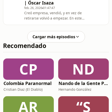
| Óscar Isaza
recomendado.Sin plan de negocios.
feb. 26, 2026
01:47:47
Sin conocimiento financiero. Con la
Creó empresa, vendió, y en vez de
ingenuidad de no saber todo lo que
retirarse volvió a empezar. En este
podía salir mal.Las cofundadoras de
episodio de Estrategia en Acción
Agua Bendita nos cuentan cómo c
Conversamos con Óscar Isaza, una de
las personas que más sabe de
Cargar más episodios
puertos en Colombia. Empezó en la
Recomendado
Sociedad Portuaria Regional de
Buenaventura, lideró la creación de
TCBUEN y hoy está terminando Puerto
Antioquia.Entre tantas cosas
CP
ND
interesantes, hablamos de riesgo
real.De sostener un proyecto 8 añ
Colombia Paranormal
Nando de la Gente Podcast
Cristian Diaz (El Diablo)
Hernando González
AR
“S