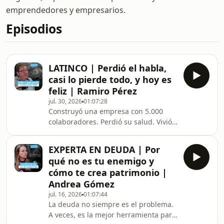
emprendedores y empresarios.
Episodios
LATINCO | Perdió el habla,
casi lo pierde todo, y hoy es
feliz | Ramiro Pérez
jul. 30, 2026
01:07:28
Construyó una empresa con 5.000
colaboradores. Perdió su salud. Vivió
tres reestructuraciones financieras. Y
hoy asegura que esta es la mejor
EXPERTA EN DEUDA | Por
etapa de su vida.En este episodio
qué no es tu enemigo y
conversamos con Ramiro Pérez,
cómo te crea patrimonio |
fundador de Latinco, sobre las
Andrea Gómez
decisiones que marcaron su camino
jul. 16, 2026
01:07:44
como empresario y como
La deuda no siempre es el problema.
persona.Hablamos de cómo una
A veces, es la mejor herramienta para
empresa puede pasar de crecer