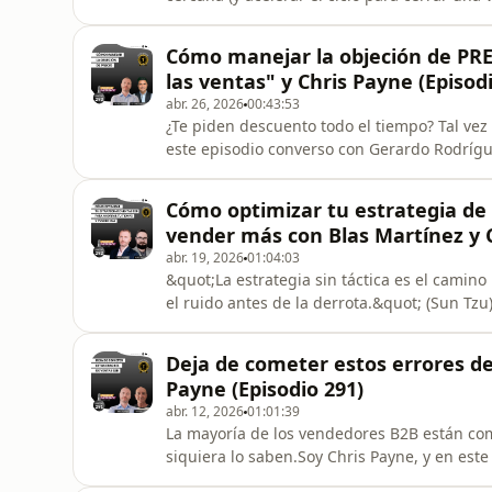
especialmente temprano en la relación con u
podcast Raúl Brito nos explica por qué es f
Cómo manejar la objeción de PRE
como LinkedIn, Whats
las ventas" y Chris Payne (Episod
abr. 26, 2026
00:43:53
¿Te piden descuento todo el tiempo? Tal vez
este episodio converso con Gerardo Rodrígue
Cállate y Vende, sobre cómo manejar —y sob
ventas.Vas a aprender:Por qué muchos ven
Cómo optimizar tu estrategia de
aumentar el valor percibido antes d
vender más con Blas Martínez y C
abr. 19, 2026
01:04:03
&quot;La estrategia sin táctica es el camino m
el ruido antes de la derrota.&quot; (Sun Tzu
mi amigo Blas Martínez, fundador de Singul
que más veo mal ejecutado en las empresas 
Deja de cometer estos errores de
estrategia real
Payne (Episodio 291)
abr. 12, 2026
01:01:39
La mayoría de los vendedores B2B están come
siquiera lo saben.Soy Chris Payne, y en este
cofundador de Outlanders y con más de 20 