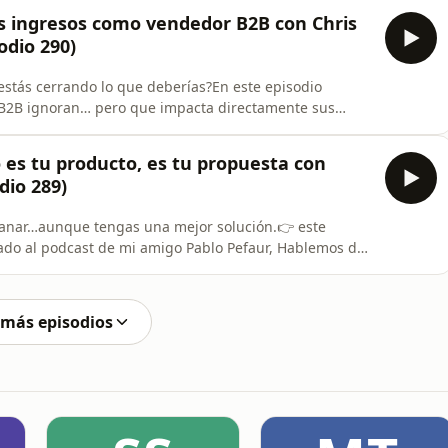
ctar sin tener claro tu perfil de cliente ideal es
s ingresos como vendedor B2B con Chris
odio 290)
estás cerrando lo que deberías?En este episodio
B2B ignoran… pero que impacta directamente sus
vel de acción.Junto a Ricardo Garzamont, desglosamos 3
den cambiar completamente tu forma de vender.Puntos
 es tu producto, es tu propuesta con
dio 289)
ganar…aunque tengas una mejor solución.👉 este
vitado al podcast de mi amigo Pablo Pefaur, Hablemos de
t es prospección…👉 esta vez nos fuimos a una parte
puestas comerciales en ventas B2B complejasHablamos
 más episodios