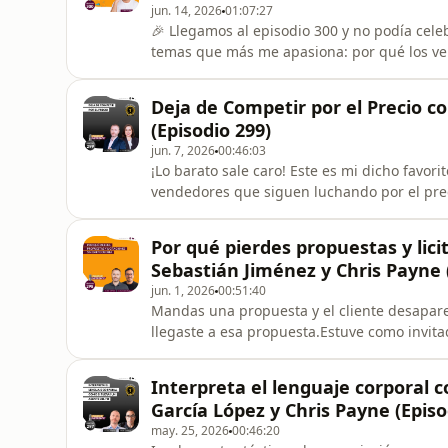
jun. 14, 2026
01:07:27
🎉 Llegamos al episodio 300 y no podía cel
temas que más me apasiona: por qué los v
ganar.Si tus propuestas no cierran, el prob
estrategia detrás de lo que estás presentan
Deja de Competir por el Precio co
al más barato aunque tu soluci
(Episodio 299)
jun. 7, 2026
00:46:03
¡Lo barato sale caro! Este es mi dicho favo
vendedores que siguen luchando por el prec
diferente podcast estoy con Leticia del Corr
comprendan lo que están comprando y su ve
Por qué pierdes propuestas y lici
calcular el ROI y proporcionar r
Sebastián Jiménez y Chris Payne 
jun. 1, 2026
00:51:40
Mandas una propuesta y el cliente desapare
llegaste a esa propuesta.Estuve como invit
Sebastián Jiménez, y hablamos de uno de lo
se pierden propuestas y licitaciones sin dar
Interpreta el lenguaje corporal 
qué la mayoría de
García López y Chris Payne (Episo
may. 25, 2026
00:46:20