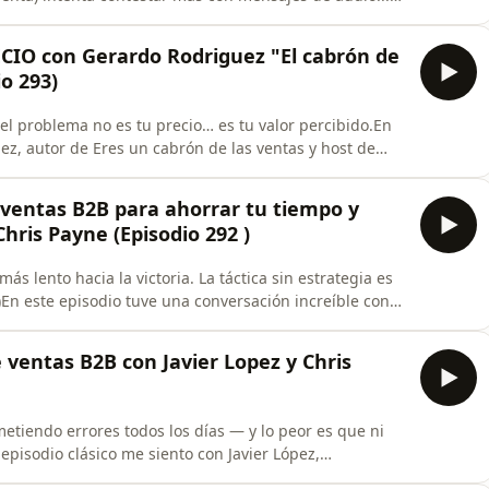
n cliente.En este episodio del vender diferente
undamental utilizar múltiples canales de comunicación,
CIO con Gerardo Rodriguez "El cabrón de
io 293)
 el problema no es tu precio… es tu valor percibido.En
z, autor de Eres un cabrón de las ventas y host de
re todo prevenir— las objeciones de precio en
dedores se incomodan al hablar de precioCómo
 ventas B2B para ahorrar tu tiempo y
hris Payne (Episodio 292 )
ás lento hacia la victoria. La táctica sin estrategia es
)En este episodio tuve una conversación increíble con
arity, sobre uno de los temas que más me apasiona y
latinoamericanas: la diferencia entre tener una
 ventas B2B con Javier Lopez y Chris
tiendo errores todos los días — y lo peor es que ni
 episodio clásico me siento con Javier López,
años en ventas B2B, para hablar exactamente de eso.