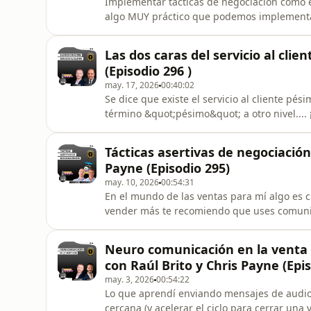
Implementar tácticas de negociación como en
algo MUY práctico que podemos implementar 
cotidianas. En este episodio del vender dif
es Guardia Civil, negociador de incidentes c
Las dos caras del servicio al clie
incidentes cr
(Episodio 296 )
may. 17, 2026
00:40:02
Se dice que existe el servicio al cliente pési
término &quot;pésimo&quot; a otro nivel....
servicio al cliente puede ser un factor de 
ventaja competitiva contra tu competencia. 
Tácticas asertivas de negociació
con m
Payne (Episodio 295)
may. 10, 2026
00:54:31
En el mundo de las ventas para mí algo es 
vender más te recomiendo que uses comunic
podcast estoy con el autor de los libros &
&quot;Negociación es fácil, si sabes cómo&
Neuro comunicación en la venta 
negociación en las ventas B2B.Ahora bien, 
con Raúl Brito y Chris Payne (Epi
may. 3, 2026
00:54:22
Lo que aprendí enviando mensajes de audio
cercana (y acelerar el ciclo para cerrar una