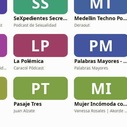
SS
MT
SeXpedientes Secretos
Medellin Techno Podcas
st
Podcast de Sexualidad
Deraout
LP
PM
La Polémica
Palabras Mayores - Carlos Antonio
AS Colombia y Caracol Pódcast
Caracol Pódcast
Palabras Mayores
PT
MI
Pasaje Tres
Mujer Incómoda con Vanessa Rosal
Juan Alzate
Vanessa Rosales | Akorde P