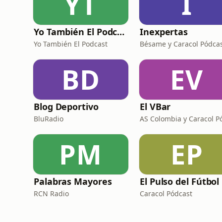
YT
I
Yo También El Podcast
Inexpertas
Yo También El Podcast
Bésame y Caracol Pódca
BD
EV
Blog Deportivo
El VBar
BluRadio
PM
EP
Palabras Mayores
El Pulso del Fútbol
RCN Radio
Caracol Pódcast