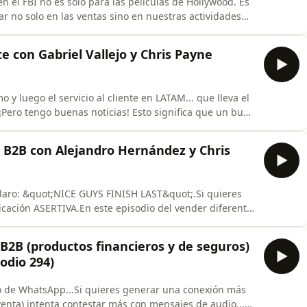
 el FBI no es solo para las películas de Hollywood. Es
no solo en las ventas sino en nuestras actividades
erente podcast estoy con Juan Manuel López Garcia. Él
ríticos y ha sido formado por el FBI en Negociación de
nte con Gabriel Vallejo y Chris Payne
mo y luego el servicio al cliente en LATAM... que lleva el
 ¡Pero tengo buenas noticias! Esto significa que un buen
diferenciación GIGANTE para empezar a construir una
En este episodio del Vender Diferente Podcast hablo
n B2B con Alejandro Hernández y Chris
claro: &quot;NICE GUYS FINISH LAST&quot;.Si quieres
ación ASERTIVA.En este episodio del vender diferente
quot;Negociación para dummies&quot; y
quot; donde hablamos de tácticas asertivas de
B2B (productos financieros y de seguros)
no
sodio 294)
 de WhatsApp...Si quieres generar una conexión más
 venta) intenta contestar más con mensajes de audio...