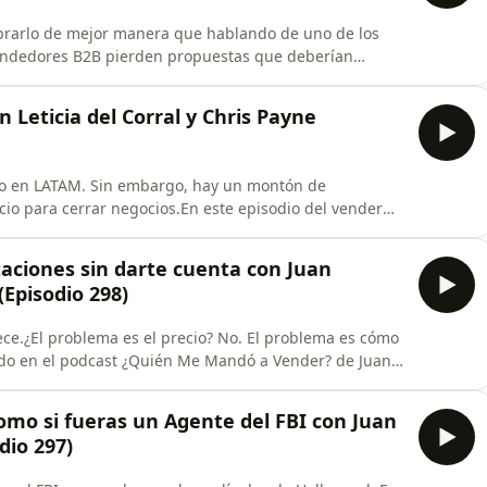
ebrarlo de mejor manera que hablando de uno de los
endedores B2B pierden propuestas que deberían
lema casi nunca es el precio.Es que no tienes una
do.En este episodio aprenderás:Por qué tu cliente elige
n Leticia del Corral y Chris Payne
rito en LATAM. Sin embargo, hay un montón de
io para cerrar negocios.En este episodio del vender
al quien destaca la importancia de que los clientes
rdadero costo.Hablamos de nuestras tácticas para
taciones sin darte cuenta con Juan
(Episodio 298)
ce.¿El problema es el precio? No. El problema es cómo
ado en el podcast ¿Quién Me Mandó a Vender? de Juan
s temas más ignorados en ventas enterprise: por qué
se cuenta.Lo que vas a aprender en este episodio:• Por
como si fueras un Agente del FBI con Juan
dio 297)