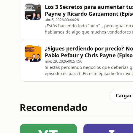
En esta conversación cubrimos:Por qué prospe
Los 3 Secretos para aumentar tu
tiempo y dinero perdidoEl e
Payne y Ricardo Garzamont (Epis
abr. 5, 2026
00:44:28
¿Estás haciendo todo “bien”… pero igual no 
hablamos de algo que muchos vendedores 
ingresos: tu mentalidad, tu energía y tu ni
claves simples —pero poderosas— que pue
¿Sigues perdiendo por precio? No
importantes:La venta no empieza en
Pablo Pefaur y Chris Payne (Episo
mar. 29, 2026
00:57:56
Si estás perdiendo negocios que deberías 
episodio es para ti.En este episodio fui in
Prospección.Y aunque el nombre del podcas
del proceso que casi nadie domina:las pro
de algo que veo TODO el tiemp
Cargar
Recomendado