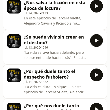
¿Nos salva la ficción en esta
Colombia."Alejandro Gaviria y Ricardo
época de locura?
Silva Romero se le miden a un
jul. 24, 2026
2123
"primer semestre de semiología". A
En este episodio de Tercera vuelta,
partir de sus viejos traumas con la
Alejandro Gaviria y Ricardo Silva
trigonometría, las lecturas de Susan
Romero entran a la sala de cine para
Sontag, Vladimir Nabokov y Aldous
analizar la monumental adaptación
Huxley, analizan la obsesión por
¿Se puede vivir sin creer en
que hizo Christopher Nolan de La
descifrar símbolos, metáfora
el destino?
Odisea. Entre anécdotas de sus años
jul. 18, 2026
1946
como críticos de cine. Una charla que
"La vida se vive hacia adelante, pero
va desde los anacronismos del cine y
solo se entiende hacia atrás". En este
los ensayos de Borges, hasta la culpa
episodio de Tercera vuelta, Alejandro
de los guerreros y la magia de volver
Gaviria y Ricardo Silva Romero nos
a llenar las salas de cine.📕 Encuentra
¿Por qué duele tanto el
invitan a reflexionar sobre esos
despecho futbolero?
momentos en los que todo parece
jul. 11, 2026
1862
conectarse de manera misteriosa,
"La vida es dura... y sigue". En este
desde el asombroso camino que llevó
episodio de Tercera Vuelta, Alejandro
al actor Carlos Manuel Vesga a los
Gaviria y Ricardo Silva Romero se
Premios Emmy, hasta la forma en que
sientan a pasar el trago amargo de la
el país entero deposita su fe en un
¿Por qué nos duele tanto
eliminación de la Selección Colombia.
equipo de