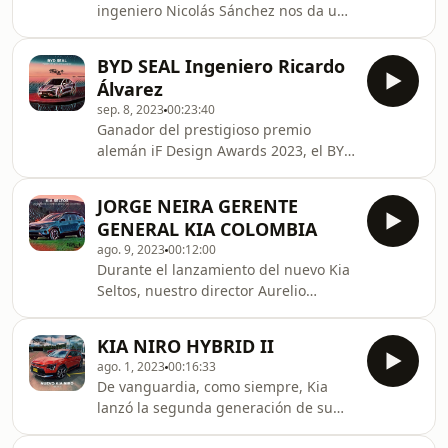
ingeniero Nicolás Sánchez nos da un
vistazo general de la categoría GS de
IMSA con la participación del Supra
BYD SEAL Ingeniero Ricardo
GT4
Álvarez
sep. 8, 2023
00:23:40
Ganador del prestigioso premio
alemán iF Design Awards 2023, el BYD
Seal, de la serie de autos BYD Ocean,
ya está en Colombia. Es una obra de
JORGE NEIRA GERENTE
arte y uno de los vehículos más
GENERAL KIA COLOMBIA
avanzados de la marca, y por eso, su
ago. 9, 2023
00:12:00
presentación se hizo en el marco de
Durante el lanzamiento del nuevo Kia
la exposición de Frida Kahlo en
Seltos, nuestro director Aurelio
Bogotá.
Muñoz, sostuvo una conversación con
Jorge Neira, Gerente General de Kia
KIA NIRO HYBRID II
en Colombia, quien nos habló no sólo
ago. 1, 2023
00:16:33
de las novedades del Seltos, también
De vanguardia, como siempre, Kia
de todo lo nuevo de esta marca que
lanzó la segunda generación de su
revoluciona con su tecnología y
híbrido Niro. Es un crossover de
diseño.