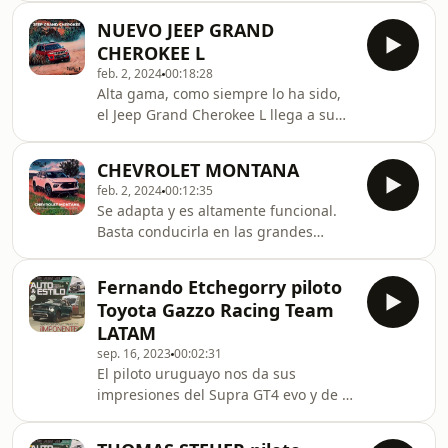
este episodio, desglosamos la
NUEVO JEEP GRAND
experiencia del Servicio Postventa de
CHEROKEE L
BYD.Esta entrevista es fundamental
feb. 2, 2024
00:18:28
para entender cómo funciona la
Alta gama, como siempre lo ha sido,
logística de repuestos para vehículos
el Jeep Grand Cherokee L llega a su
eléctricos, cada cuánto tiempo debes
quinta generación y estrena un mayor
realizar el mantenimiento de tu BYD
tamaño que le permite ofrecer una
(Atto 3, Dolphin, etc.), y los detalles de
CHEVROLET MONTANA
movilidad de ultra lujo a una familia
la
feb. 2, 2024
00:12:35
de siete personas. El uso de
Se adapta y es altamente funcional.
Inteligencia Artificial (IA) en
Basta conducirla en las grandes
dispositivos de seguridad, uno de sus
ciudades colombianas, o en la difícil
avances. &quot;4X4 Y DE
topografía que conforma el país, para
ESMOQUIN&quot;
Fernando Etchegorry piloto
descubrir un pickup compacto y de
Toyota Gazzo Racing Team
tamaño mediano que les soluciona la
LATAM
vida a las familias en su cotidianidad.
sep. 16, 2023
00:02:31
El piloto uruguayo nos da sus
impresiones del Supra GT4 evo y de la
pista de Indianápolis desde donde
grabamos este podcast