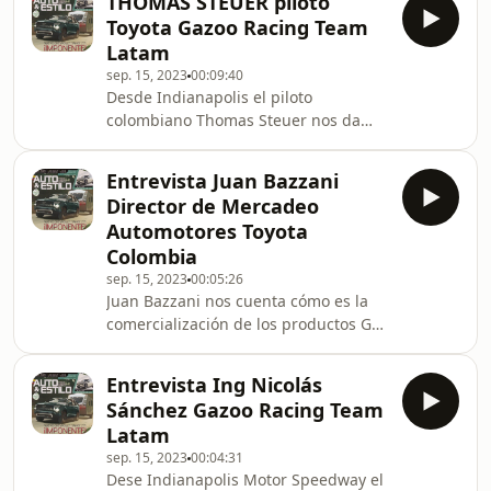
THOMAS STEUER piloto
Toyota Gazoo Racing Team
Latam
sep. 15, 2023
00:09:40
Desde Indianapolis el piloto
colombiano Thomas Steuer nos da
sus impresiones del Supra GT4 y la
pista
Entrevista Juan Bazzani
Director de Mercadeo
Automotores Toyota
Colombia
sep. 15, 2023
00:05:26
Juan Bazzani nos cuenta cómo es la
comercialización de los productos GR
de Toyota desde Indianapolis, EE.UU.
Entrevista Ing Nicolás
Sánchez Gazoo Racing Team
Latam
sep. 15, 2023
00:04:31
Dese Indianapolis Motor Speedway el