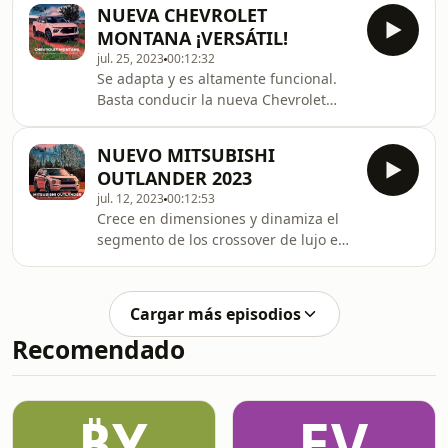
tamaño mediano, que tiene una
NUEVA CHEVROLET
imagen renovada en comparación con
MONTANA ¡VERSÁTIL!
su antecesor y una clara evolución de
jul. 25, 2023
00:12:32
su sistema híbrido HEV o
Se adapta y es altamente funcional.
autorecargable. ¡Más verde que
Basta conducir la nueva Chevrolet
nunca!
Montana en las grandes ciudades
colombianas, o en la difícil topografía
NUEVO MITSUBISHI
que conforma el país, para descubrir
OUTLANDER 2023
un pickup compacto y de tamaño
jul. 12, 2023
00:12:53
mediano que les soluciona la vida a
Crece en dimensiones y dinamiza el
las familias en su cotidianidad.
segmento de los crossover de lujo en
Colombia. Así es el nuevo Mitsubishi
Outlander que se presenta con
nuevas tecnologías de Inteligencia
Cargar más episodios
Artificial (IA) y acabados interiores con
Recomendado
materiales Premium. DISTINCIÓN Y
BUEN GUSTO
₿Y
EV