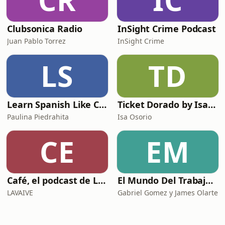
CR
IC
Clubsonica Radio
InSight Crime Podcast
Juan Pablo Torrez
InSight Crime
LS
TD
Learn Spanish Like Crazy Podcast
Ticket Dorado by Isa Osorio
Paulina Piedrahita
Isa Osorio
CE
EM
Café, el podcast de Lavaive
El Mundo Del Trabajo y la bioética laboral
LAVAIVE
Gabriel Gomez y James Olarte