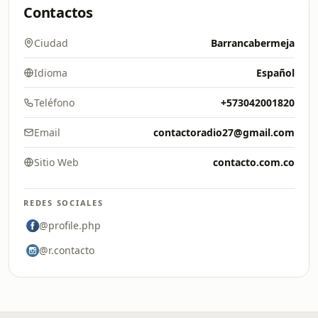
Contactos
Ciudad
Barrancabermeja
Idioma
Español
Teléfono
+573042001820
Email
contactoradio27@gmail.com
Sitio Web
contacto.com.co
REDES SOCIALES
@profile.php
@r.contacto